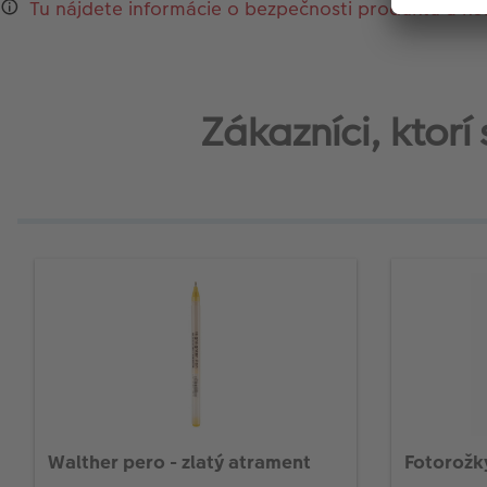
Tu nájdete informácie o bezpečnosti produktu a ko
Zákazníci, ktorí
Walther pero - zlatý atrament