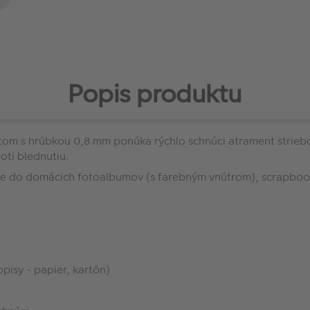
Popis produktu
tom s hrúbkou 0,8 mm ponúka rýchlo schnúci atrament striebo
oti blednutiu.
anie do domácich fotoalbumov (s farebným vnútrom), scrapboo
pisy - papier, kartón)