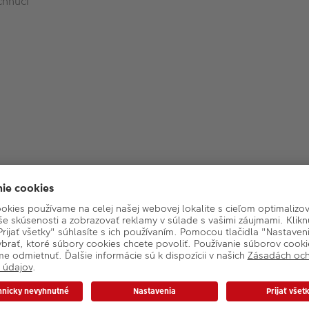
schnúci
Základné parametre
 pero