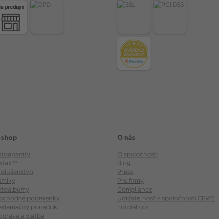
-shop
O nás
otoaparáty
O spoločnosti
nstax™
Blog
rislušenstvo
Press
ámiky
Pre firmy
otoalbumy
Compliance
bchodné podmienky
Udržateľnosť v spoločnosti CEWE
eklamačný poriadok
Fotolab.cz
oprava a platba