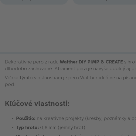
Dekoratívne pero z radu
Walther DIY PIMP & CREATE
s hro
dlhodobo zachované. Atrament pera je navyše odolný aj
pr
Vďaka týmto vlastnostiam je pero Walther ideálne na pís
pod.
Kľúčové vlastnosti:
Použitie:
na kreatívne projekty (kresby, poznámky a po
Typ hrotu:
0,8 mm (jemný hrot)