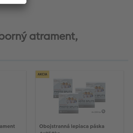
ieborný atrament,
AKCIA
rament
Obojstranná lepiaca páska