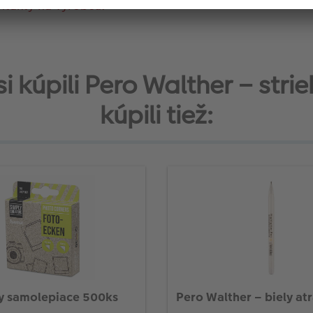
ntakty na výrobcu.
 si kúpili Pero Walther – str
kúpili tiež:
Fotorožky samolepiace 500ks
Pero Walther – biely at