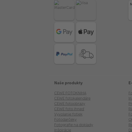
Naše produkty
E
CEWE FOTOKNIHA
F
CEWE fotokalendáre
I
CEWE fotoobrazy
P
CEWE foto ihneď
R
Vyvolanie fotiek
F
Fotodarčeky
O
Fotografie na doklady
R
Inšpirácie
D