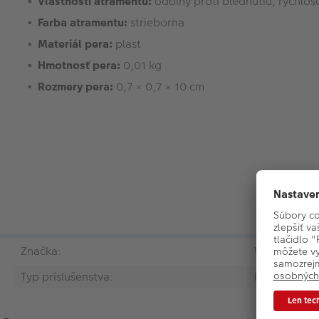
Vlastnosti atramentu:
odolný proti blednutiu, rýchlo
Farba atramentu:
strieborna
Materiál pera:
plast
Hmotnosť pera:
0,01 kg
Rozmery pera:
0,7 × 0,7 × 10 cm
Značka:
Walther
Typ príslušenstva:
Popisovacie