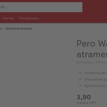
Rámiky
Fotoalbumy
er – strieborný atrament
Pero Wa
atrame
80163848 / PIM501
Strieborný at
Dekoratívne p
Rýchloschnúci 
3,90
Vrátane DPH