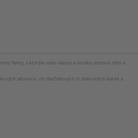
rnej farby, s ktorým
vaše nápisy a kresby zostanú sýte a
kových albumov, do darčekových či ďakovných kariet a