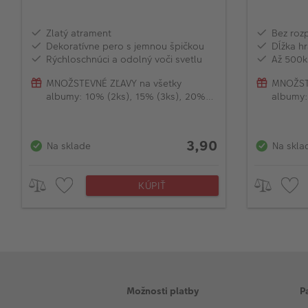
Zlatý atrament
Bez rozp
Dekoratívne pero s jemnou špičkou
Dĺžka h
Rýchloschnúci a odolný voči svetlu
Až 500k
MNOŽSTEVNÉ ZĽAVY na všetky
MNOŽST
albumy: 10% (2ks), 15% (3ks), 20%
albumy:
(od 4ks)
(od 4ks
3,90
Na sklade
Na skla
KÚPIŤ
Možnosti platby
P