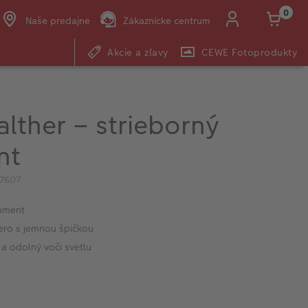
0
Naše predajne
Zákaznícke centrum
Akcie a zľavy
CEWE Fotoprodukty
E-mail:
shop@cewe.sk
lther – strieborný
nt
7607
rament
ero s jemnou špičkou
a odolný voči svetlu