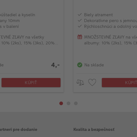
úštadiel a kyselín
Biely atrament
rany 10mm
Dekoratívne pero s jemno
s v balení
Rýchloschnúci a odolný vo
EVNÉ ZĽAVY na všetky
MNOŽSTEVNÉ ZĽAVY na vš
 10% (2ks), 15% (3ks), 20%
albumy: 10% (2ks), 15% (
)
(od 4ks)
4,-
de
Na sklade
KÚPIŤ
KÚPI
artneri pre dodanie
Kvalita a bezpečnosť