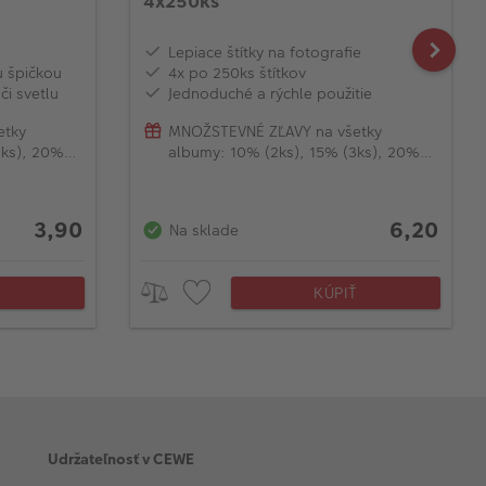
4x250ks
Lepiace štítky na fotografie
u špičkou
4x po 250ks štítkov
či svetlu
Jednoduché a rýchle použitie
etky
MNOŽSTEVNÉ ZĽAVY na všetky
3ks), 20%
albumy: 10% (2ks), 15% (3ks), 20%
(od 4ks)
3,90
6,20
Na sklade
Ť
KÚPIŤ
Udržateľnosť v CEWE