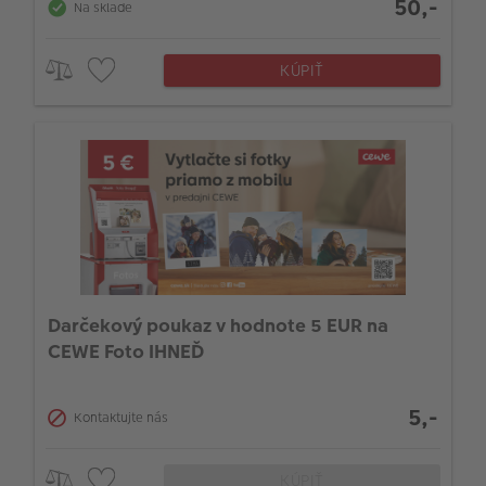
50,-
Na sklade
KÚPIŤ
Darčekový poukaz v hodnote 5 EUR na
CEWE Foto IHNEĎ
5,-
Kontaktujte nás
KÚPIŤ