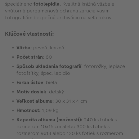
špeciálneho
fotolepidla
. Kvalitná knižná väzba a
vnútorná pergamenová ochrana zaručia vašim
fotografiám bezpečnú archiváciu na veľa rokov.
Kľúčové vlastnosti:
Väzba
: pevná, knižná
Počet strán
: 60
Spôsob ukladania fotografií
: fotorožky, lepiace
fotoštítky, špec. lepidlo
Farba listov
: biela
Motív dosiek
: detský
Veľkosť albumu
: 30 x 31 x 4 cm
Hmotnosť:
1,09 kg
Kapacita albumu (možnosti):
240 ks fotiek s
rozmerom 10x15 cm alebo 300 ks fotiek s
rozmerom 9x13 alebo 120 ks fotiek s rozmerom