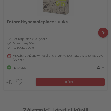
Fotorožky samolepiace 500ks
Bez rozpúštadiel a kyselín
Dĺžka hrany 10mm
Až 500ks v balení
MNOŽSTEVNÉ ZĽAVY na všetky albumy: 10% (2ks), 15% (3ks), 20%
(od 4ks)
4,-
Na sklade
KÚPIŤ
Zákazníci, ktorí si kúpili