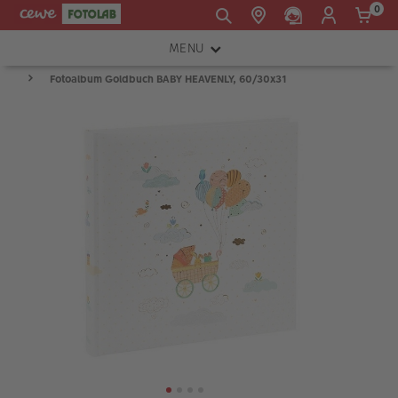
0
MENU
E-mail:
Fotoalbum Goldbuch BABY HEAVENLY, 60/30x31
FOTOAPARÁTY
shop@cewe.sk
INSTAX™
TLAČIARNE A SKENERY
PRÍSLUŠENSTVO
RÁMIKY
FOTOALBUMY
Akcie a zľavy
CEWE Fotoprodukty