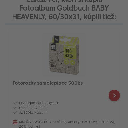
Fotoalbum Goldbuch BABY
HEAVENLY, 60/30x31, kúpili tiež:
Fotorožky samolepiace 500ks
Bez rozpúštadiel a kyselín
Dĺžka hrany 10mm
Až 500ks v balení
MNOŽSTEVNÉ ZĽAVY na všetky albumy: 10% (2ks), 15% (3ks),
20% (od 4ks)