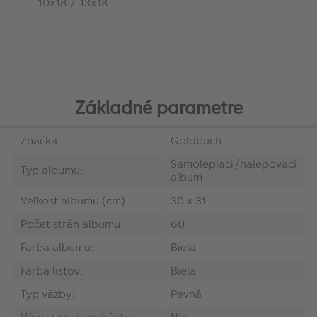
10x18 / 13x18
Základné parametre
Značka:
Goldbuch
Samolepiaci/nalepovací
Typ albumu:
album
Veľkosť albumu (cm):
30 x 31
Počet strán albumu:
60
Farba albumu:
Biela
Farba listov:
Biela
Typ väzby:
Pevná