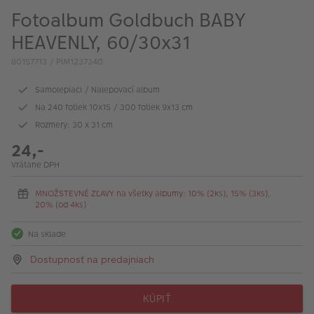
Fotoalbum Goldbuch BABY
HEAVENLY, 60/30x31
80157713 / PIM1237340
Samolepiaci / Nalepovací album
Na 240 fotiek 10x15 / 300 fotiek 9x13 cm
Rozmery: 30 x 31 cm
24,-
Vrátane DPH
MNOŽSTEVNÉ ZĽAVY na všetky albumy: 10% (2ks), 15% (3ks),
20% (od 4ks)
Na sklade
Dostupnosť na predajniach
KÚPIŤ