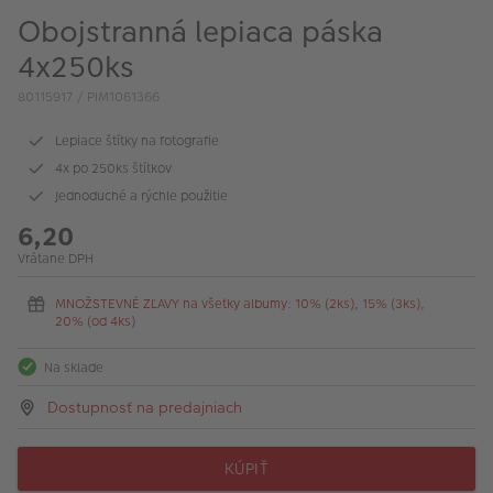
Obojstranná lepiaca páska
4x250ks
80115917 / PIM1061366
Lepiace štítky na fotografie
4x po 250ks štítkov
Jednoduché a rýchle použitie
6,20
Vrátane DPH
MNOŽSTEVNÉ ZĽAVY na všetky albumy: 10% (2ks), 15% (3ks),
20% (od 4ks)
Na sklade
Dostupnosť na predajniach
KÚPIŤ