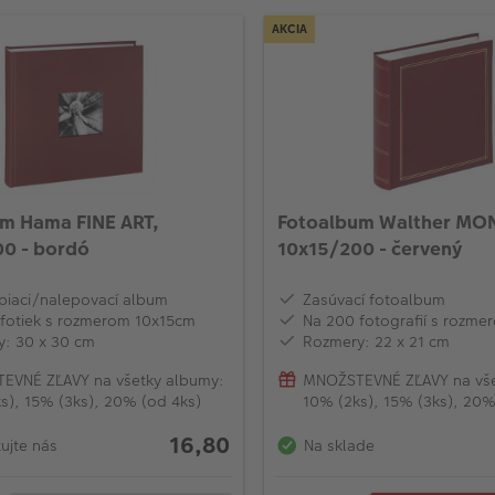
AKCIA
m Hama FINE ART,
Fotoalbum Walther MO
0 - bordó
10x15/200 - červený
iaci/nalepovací album
Zasúvací fotoalbum
fotiek s rozmerom 10x15cm
Na 200 fotografií s rozm
: 30 x 30 cm
Rozmery: 22 x 21 cm
EVNÉ ZĽAVY na všetky albumy:
MNOŽSTEVNÉ ZĽAVY na vše
s), 15% (3ks), 20% (od 4ks)
10% (2ks), 15% (3ks), 20%
16,80
ujte nás
Na sklade