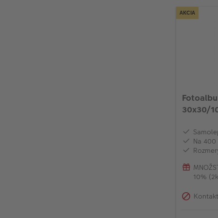
AKCIA
Fotoalbu
30x30/10
Samolep
Na 400 
Rozmery
MNOŽST
10% (2k
Kontakt