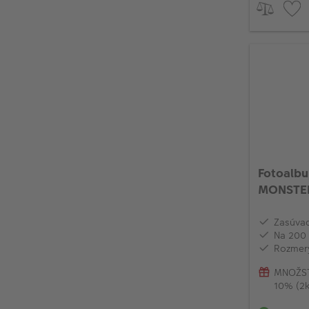
Fotoalbu
MONSTER
Zasúvac
Na 200 
Rozmery
MNOŽST
10% (2k