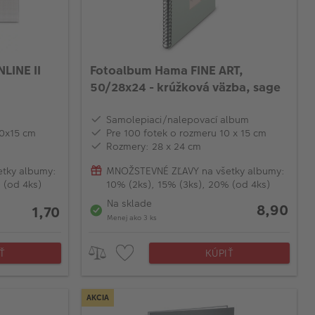
LINE II
Fotoalbum Hama FINE ART,
50/28x24 - krúžková väzba, sage
Samolepiaci/nalepovací album
10x15 cm
Pre 100 fotek o rozmeru 10 x 15 cm
Rozmery: 28 x 24 cm
tky albumy:
MNOŽSTEVNÉ ZĽAVY na všetky albumy:
 (od 4ks)
10% (2ks), 15% (3ks), 20% (od 4ks)
Na sklade
8,90
1,70
Menej ako 3 ks
Ť
KÚPIŤ
AKCIA