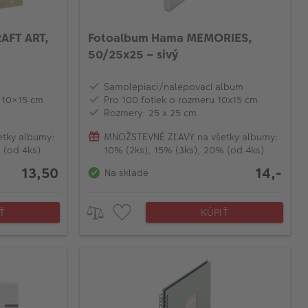
AFT ART,
Fotoalbum Hama MEMORIES,
50/25x25 – sivý
Samolepiaci/nalepovací album
u 10×15 cm
Pro 100 fotiek o rozmeru 10x15 cm
Rozmery: 25 x 25 cm
tky albumy:
MNOŽSTEVNÉ ZĽAVY na všetky albumy:
 (od 4ks)
10% (2ks), 15% (3ks), 20% (od 4ks)
13,50
14,-
Na sklade
Ť
KÚPIŤ