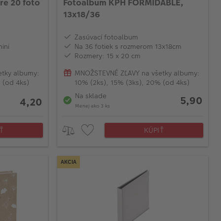
re 20 foto
Fotoalbum KPH FORMIDABLE,
13x18/36
Zasúvací fotoalbum
ini
Na 36 fotiek s rozmerom 13x18cm
Rozmery: 15 x 20 cm
tky albumy:
MNOŽSTEVNÉ ZĽAVY na všetky albumy:
 (od 4ks)
10% (2ks), 15% (3ks), 20% (od 4ks)
Na sklade
5,90
4,20
Menej ako 3 ks
Ť
KÚPIŤ
AKCIA