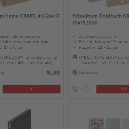
um Hama CRAFT, 40/24x17
Fotoalbum Goldbuch KR
10x15/200
iaci/nalepovací album
Zasúvací fotoalbum
otiek s rozmerom 10x15cm
Pre 200 fotografií formát
: 24 x 17 cm
Rozměry: 22 × 22 cm
EVNÉ ZĽAVY na všetky albumy:
MNOŽSTEVNÉ ZĽAVY na vše
s), 15% (3ks), 20% (od 4ks)
10% (2ks), 15% (3ks), 20%
9,30
de
Na sklade
KÚPIŤ
KÚPI