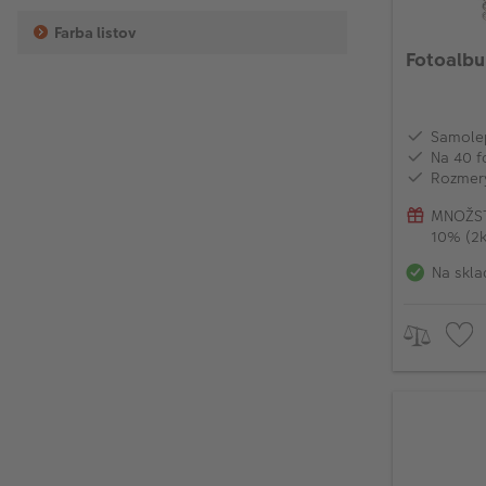
Farba listov
Fotoalb
Samolep
Na 40 f
Rozmery
MNOŽST
10% (2k
Na skla