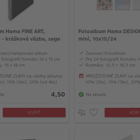
m Hama FINE ART,
Fotoalbum Hama DESIGN
 - krúžková väzba, sage
mini, 10x15/24
iaci/nalepovací album
Zasúvací fotoalbum
 fotografií formátu 10 x 15 cm
Pre 24 fotografií formátu 
: 15 x 18 cm
Rozměry: 12,5 × 16,5 cm
EVNÉ ZĽAVY na všetky albumy:
MNOŽSTEVNÉ ZĽAVY na vše
s), 15% (3ks), 20% (od 4ks)
10% (2ks), 15% (3ks), 20%
4,50
de
Na sklade
KÚPIŤ
KÚPI