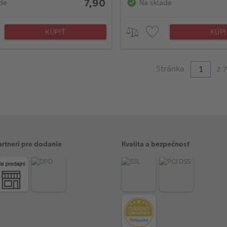
7,90
de
Na sklade
KÚPIŤ
KÚPI
Stránka
z
7
artneri pre dodanie
Kvalita a bezpečnosť