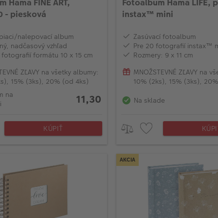
m Hama FINE ART,
Fotoalbum Hama LIFE, p
 - piesková
instax™ mini
iaci/nalepovací album
Zasúvací fotoalbum
ný, nadčasový vzhľad
Pre 20 fotografií instax™ m
 fotografií formátu 10 x 15 cm
Rozmery: 9 x 11 cm
EVNÉ ZĽAVY na všetky albumy:
MNOŽSTEVNÉ ZĽAVY na vše
s), 15% (3ks), 20% (od 4ks)
10% (2ks), 15% (3ks), 20%
m na
11,30
Na sklade
i
KÚPIŤ
KÚPI
AKCIA