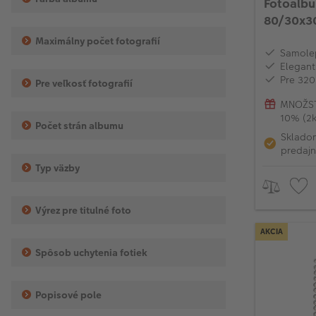
Fotoalbu
80/30x30
Maximálny počet fotografií
Samolep
Elegant
Pre 320
Pre veľkosť fotografií
MNOŽST
10% (2k
Počet strán albumu
Sklado
predajn
Typ väzby
Výrez pre titulné foto
AKCIA
Spôsob uchytenia fotiek
Popisové pole