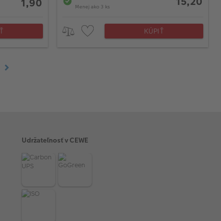
15,20
1,90
Menej ako 3 ks
Ť
KÚPIŤ
Udržateľnosť v CEWE