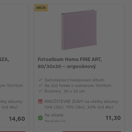
AKCIA
NZA,
Fotoalbum Hama FINE ART,
80/30x30 – orgovánový
Samolepiaci/nalepovací album
erom 10x15cm
Na 320 fotiek s rozmerom 10x15cm
Rozmery: 30 x 30 cm
tky albumy:
MNOŽSTEVNÉ ZĽAVY na všetky albumy:
 (od 4ks)
10% (2ks), 15% (3ks), 20% (od 4ks)
Na sklade
11,30
14,60
Menej ako 3 ks