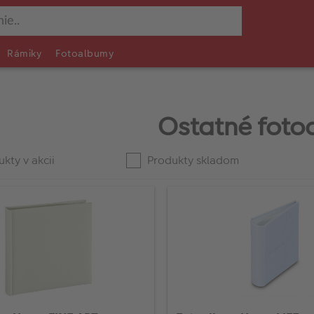
Rámiky
Fotoalbumy
Ostatné foto
kty v akcii
Produkty skladom