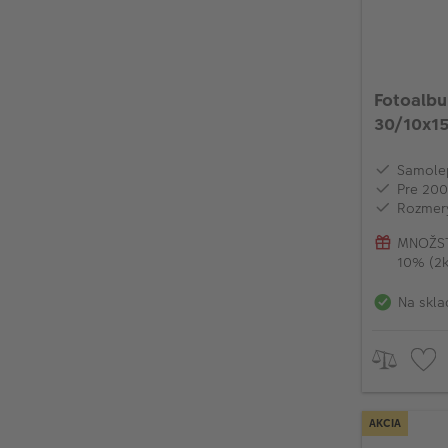
Fotoalbu
30/10x15
Samolep
Pre 200
Rozmery
MNOŽST
10% (2k
Na skla
AKCIA