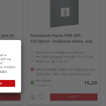
 pre 20
Fotoalbum Hama FINE ART,
50/36x32 - krúžková väzba, sivý
Samolepiaci/nalepovací album
ini
Pre 200 fotografií formátu 10 x 15 cm
Rozmery: 36 x 32 cm
tky albumy:
MNOŽSTEVNÉ ZĽAVY na všetky albumy:
 (od 4ks)
10% (2ks), 15% (3ks), 20% (od 4ks)
Na sklade
15,20
4,20
Menej ako 3 ks
Ť
KÚPIŤ