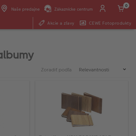
0
Naše predajne
Zákaznícke centrum
Akcie a zľavy
CEWE Fotoprodukty
E-mail:
shop@cewe.sk
albumy
Zoradiť podľa