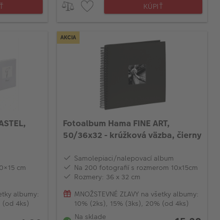
Ť
KÚPIŤ
AKCIA
ASTEL,
Fotoalbum Hama FINE ART,
50/36x32 - krúžková väzba, čierny
Samolepiaci/nalepovací album
10×15 cm
Na 200 fotografií s rozmerom 10x15cm
Rozmery: 36 x 32 cm
tky albumy:
MNOŽSTEVNÉ ZĽAVY na všetky albumy:
 (od 4ks)
10% (2ks), 15% (3ks), 20% (od 4ks)
Na sklade