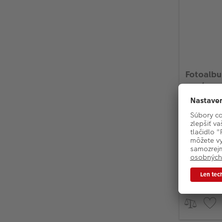
Fotoalbu
100/30x3
Samolep
Na 400 
Rozmery
MNOŽST
10% (2k
Na skla
Menej ako