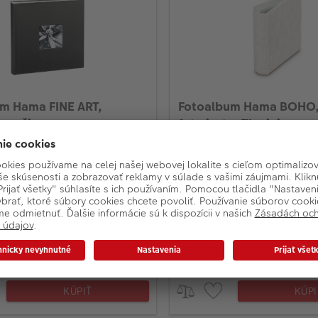
m Hama FINE ART,
Fotoalbum Hama BOHO,
0 - čierny
foto instax™ mini
iaci/nalepovací album
Zasúvací fotoalbum
fotiek s rozmerom 10x15cm
Pre 20 fotografií instax™ m
: 30 x 30 cm
Rozmery: 9 x 11 cm
EVNÉ ZĽAVY na všetky albumy:
MNOŽSTEVNÉ ZĽAVY na vše
s), 15% (3ks), 20% (od 4ks)
10% (2ks), 15% (3ks), 20%
de
16,80
Na sklade
 3 ks
KÚPIŤ
KÚPI