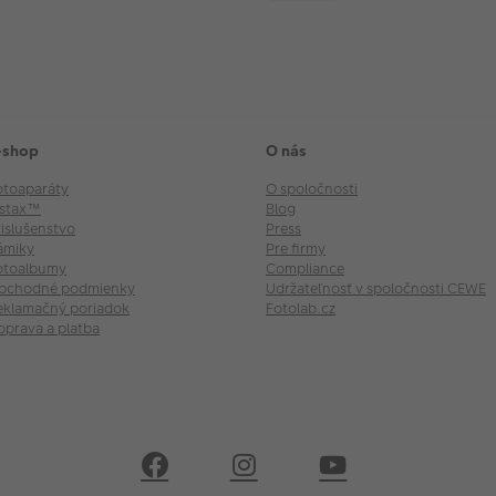
-shop
O nás
otoaparáty
O spoločnosti
nstax™
Blog
rislušenstvo
Press
ámiky
Pre firmy
otoalbumy
Compliance
bchodné podmienky
Udržateľnosť v spoločnosti CEWE
eklamačný poriadok
Fotolab.cz
oprava a platba