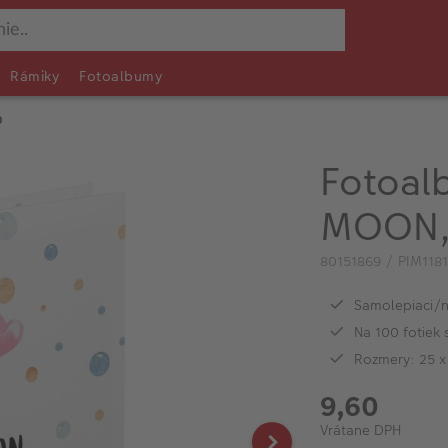
Rámiky
Fotoalbumy
0
Fotoal
MOON,
80151869 / PIM118
Samolepiaci/
Na 100 fotiek
Rozmery: 25 x
9,60
Vrátane DPH