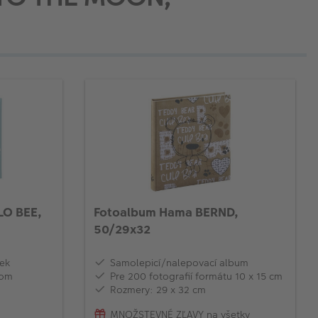
LO BEE,
Fotoalbum Hama BERND,
50/29x32
iek
Samolepicí/nalepovací album
rom
Pre 200 fotografií formátu 10 x 15 cm
Rozmery: 29 x 32 cm
MNOŽSTEVNÉ ZĽAVY na všetky