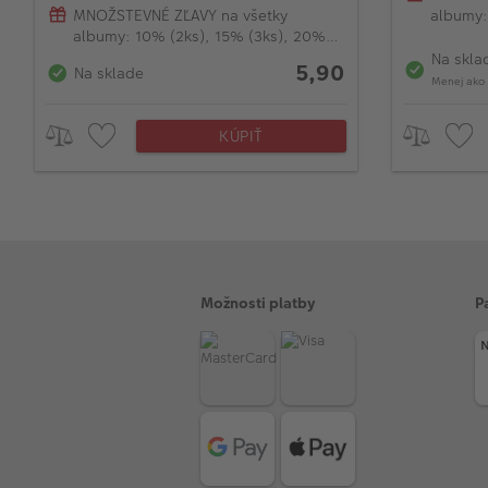
MNOŽSTEVNÉ ZĽAVY na všetky
albumy:
albumy: 10% (2ks), 15% (3ks), 20%
(od 4ks
(od 4ks)
Na skla
5,90
Na sklade
Menej ako 
KÚPIŤ
Možnosti platby
P