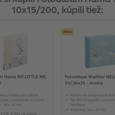
10x15/200, kúpili tiež:
AKCIA
m Hama MY LITTLE ME,
Fotoalbum Walther HEL
2
50/26x25 - modrý
iaci/nalepovací album
Album na nalepovanie fot
fotiek s rozmerom 10x15cm
Na 100 fotografií s rozme
: 29 x 32 cm
10x15cm
Rozmery: 26 x 25 cm
EVNÉ ZĽAVY na všetky