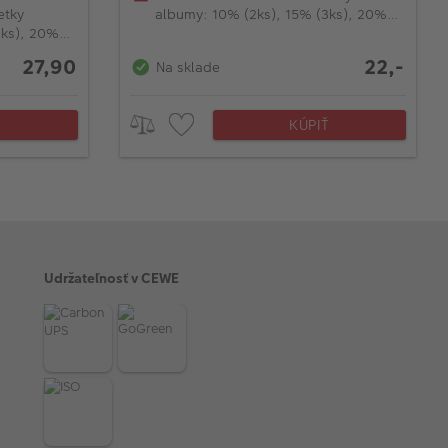
etky
albumy: 10% (2ks), 15% (3ks), 20%
3ks), 20%
(od 4ks)
27,90
22,-
Na sklade
Ť
KÚPIŤ
Udržateľnosť v CEWE