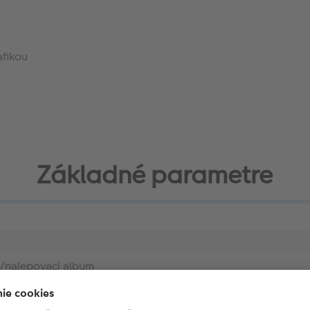
afikou
Základné parametre
/nalepovací album