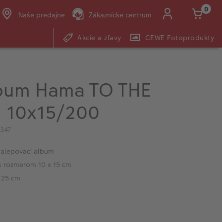
0
Naše predajne
Zákaznícke centrum
Akcie a zľavy
CEWE Fotoprodukty
E-mail:
shop@cewe.sk
bum Hama TO THE
 10x15/200
1347
nalepovací album
 s rozmerom 10 x 15 cm
 25 cm