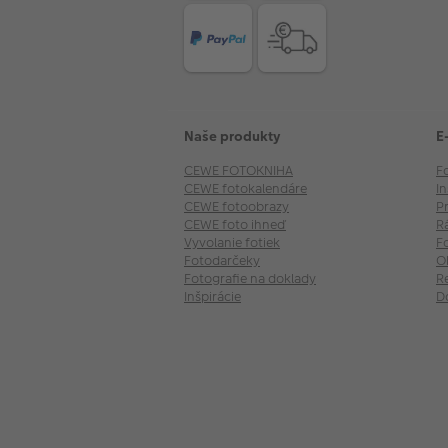
Naše produkty
E
CEWE FOTOKNIHA
F
CEWE fotokalendáre
I
CEWE fotoobrazy
P
CEWE foto ihneď
R
Vyvolanie fotiek
F
Fotodarčeky
O
Fotografie na doklady
R
Inšpirácie
D