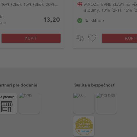
 10% (2ks), 15% (3ks), 20%
MNOŽSTEVNÉ ZĽAVY na vš
)
albumy: 10% (2ks), 15% (
(od 4ks)
de
13,20
Na sklade
3 ks
KÚPIŤ
KÚPI
artneri pre dodanie
Kvalita a bezpečnosť