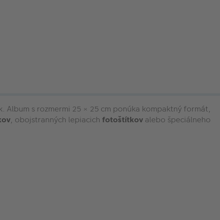
nok. Album s rozmermi 25 × 25 cm ponúka kompaktný formát,
kov
, obojstranných lepiacich
fotoštítkov
alebo špeciálneho