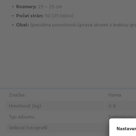
Rozmery:
25 × 25 cm
Počet strán:
50 (25 listov)
Obal:
špeciálna povrchová úprava dosiek s lesklou gr
Značka:
Hama
Hmotnosť (kg):
0.8
Typ albumu:
Samolepiaci
Veľkosť fotografií:
10 x 15