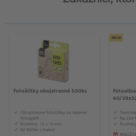
AKCIA
Fotoštítky obojstranné 500ks
Fotoalbu
60/29x3
Obojstranné fotoštítky na lepenie
Samolep
fotografií
Na 224 
Rozmery: 12 x 13 mm
Rozmery
Až 500ks v balení
MNOŽST