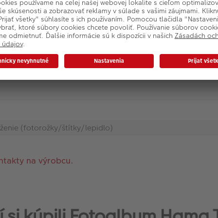
oženie (fotorožky/štítky/lepidlo)
ntakty na výrobcu.
orí si kúpili Fotoalbum Ham