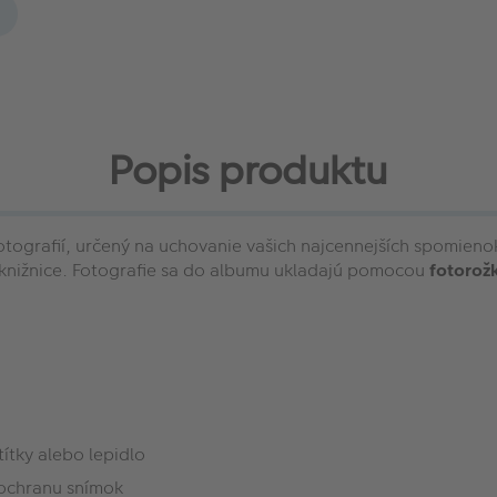
Popis produktu
fotografií, určený na uchovanie vašich najcennejších spomie
o knižnice. Fotografie sa do albumu ukladajú pomocou
fotorož
títky alebo lepidlo
 ochranu snímok