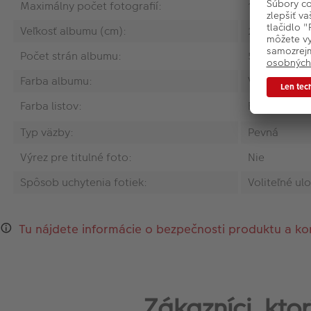
Maximálny počet fotografií:
100
Veľkosť albumu (cm):
25 x 25
Počet strán albumu:
50
Farba albumu:
Viacfarebná
Farba listov:
Biela
Typ väzby:
Pevná
Výrez pre titulné foto:
Nie
Spôsob uchytenia fotiek:
Voliteľné ul
Tu nájdete informácie o bezpečnosti produktu a ko
Zákazníci, kt