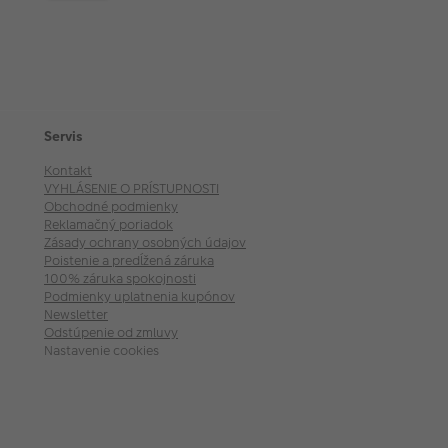
Servis
Kontakt
VYHLÁSENIE O PRÍSTUPNOSTI
Obchodné podmienky
Reklamačný poriadok
Zásady ochrany osobných údajov
Poistenie a predĺžená záruka
100% záruka spokojnosti
Podmienky uplatnenia kupónov
Newsletter
Odstúpenie od zmluvy
Nastavenie cookies