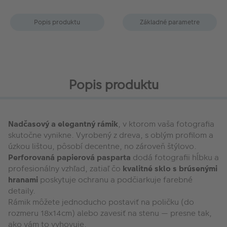
Popis produktu
Základné parametre
Popis produktu
Nadčasový a elegantný rámik
, v ktorom vaša fotografia
skutočne vynikne. Vyrobený z dreva, s oblým profilom a
úzkou lištou, pôsobí decentne, no zároveň štýlovo.
Perforovaná papierová pasparta
dodá fotografii hĺbku a
profesionálny vzhľad, zatiaľ čo
kvalitné sklo s brúsenými
hranami
poskytuje ochranu a podčiarkuje farebné
detaily.
Rámik môžete jednoducho postaviť na poličku (do
rozmeru 18x14cm) alebo zavesiť na stenu — presne tak,
ako vám to vyhovuje.