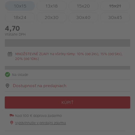
10x15
13x18
15x20
15x21
18x24
20x30
30x40
30x45
4,70
Vrátane DPH
MNOŽSTEVNÉ ZĽAVY na všetky rámy: 10% (od 2ks), 15% (od 5ks),
20% (od 10ks)
Na sklade
Dostupnosť na predajniach
KÚPIŤ
Nad 100 € doprava zadarmo
Vyzdvihnutie v predajni zdarma