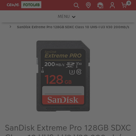
0
MENU
E-mail:
SanDisk Extreme Pro 128GB SDXC Class 10 UHS-I U3 V30 200mb/s
FOTOAPARÁTY
shop@cewe.sk
INSTAX™
TLAČIARNE A SKENERY
PRÍSLUŠENSTVO
RÁMIKY
FOTOALBUMY
Akcie a zľavy
CEWE Fotoprodukty
SanDisk Extreme Pro 128GB SDXC