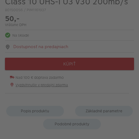
Class 10 UHS-I U3 V30 200mb/s
80150056 / PIM1161937
50,-
Vrátane DPH
Na sklade
Dostupnosť na predajniach
KÚPIŤ
Nad 100 € doprava zadarmo
Vyzdvihnutie v predajni zdarma
Popis produktu
Základné parametre
Podobné produkty