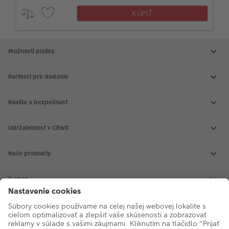
KÚPIŤ
Možnosti platby
Partneri pre dodanie
Kvalita a bezpečnosť
Udržateľnosť v CEWE
Naše produkty
CEWE FOTOKNIHA
CEWE fotokalendáre
E-shop
CEWE fotoobrazy
CEWE foto ihneď
Fotoaparáty
Vyvolanie fotiek
Instax™
O nás
Fotodarčeky
Prislušenstvo
Fotografie na doklady
Rámiky
O spoločnosti
Inšpirácie
Fotoalbumy
Blog