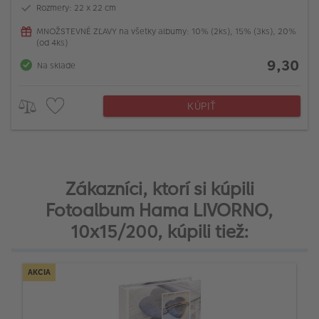
Rozmery: 22 x 22 cm
MNOŽSTEVNÉ ZĽAVY na všetky albumy: 10% (2ks), 15% (3ks), 20%
(od 4ks)
9,30
Na sklade
KÚPIŤ
Zákazníci, ktorí si kúpili
Fotoalbum Hama LIVORNO,
10x15/200, kúpili tiež:
AKCIA