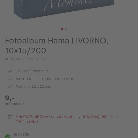
Fotoalbum Hama LIVORNO,
10x15/200
80041431 / PIM1081266
Zasúvací fotoalbum
Na 200 fotiek s rozmerom 10x15cm
Rozmery: 22 x 22 cm
9,-
Vrátane DPH
MNOŽSTEVNÉ ZĽAVY na všetky albumy: 10% (2ks), 15% (3ks),
20% (od 4ks)
Na sklade