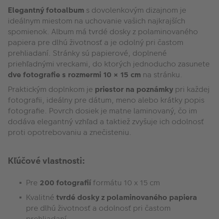
Elegantný fotoalbum
s dovolenkovým dizajnom je
ideálnym miestom na uchovanie vašich najkrajších
spomienok. Album má tvrdé dosky z polaminovaného
papiera pre dlhú životnosť a je odolný pri častom
prehliadaní. Stránky sú papierové, doplnené
priehľadnými vreckami, do ktorých jednoducho zasunete
dve fotografie s rozmermi 10 × 15 cm
na stránku.
Praktickým doplnkom je
priestor na poznámky
pri každej
fotografii, ideálny pre dátum, meno alebo krátky popis
fotografie. Povrch dosiek je matne laminovaný, čo im
dodáva elegantný vzhľad a taktiež zvyšuje ich odolnosť
proti opotrebovaniu a znečisteniu.
Kľúčové vlastnosti:
Pre
200 fotografií
formátu 10 x 15 cm
Kvalitné
tvrdé dosky z polaminovaného papiera
pre dlhú životnosť a odolnosť pri častom
prehliadaní