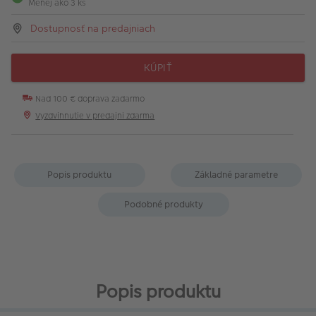
Menej ako 3 ks
Dostupnosť na predajniach
KÚPIŤ
Nad 100 € doprava zadarmo
Vyzdvihnutie v predajni zdarma
Popis produktu
Základné parametre
Podobné produkty
Popis produktu