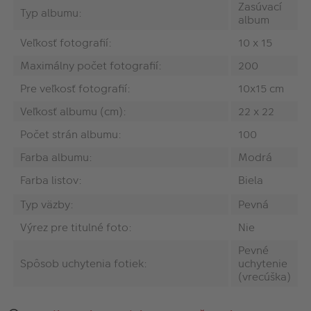
Zasúvací
Typ albumu:
album
Veľkosť fotografií:
10 x 15
Maximálny počet fotografií:
200
Pre veľkosť fotografií:
10x15 cm
Veľkosť albumu (cm):
22 x 22
Počet strán albumu:
100
Farba albumu:
Modrá
Farba listov:
Biela
Typ väzby:
Pevná
Výrez pre titulné foto:
Nie
Pevné
Spôsob uchytenia fotiek:
uchytenie
(vrecúška)