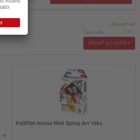
Zobraziť set
137,-
Cena setu
PRIDAŤ DO KOŠÍKA
FujiFilm Instax Mini Spray Art 10ks