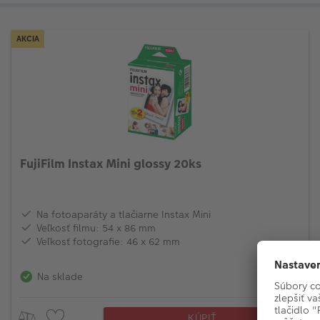
AKCIA
FujiFilm Instax Mini glossy 20ks
Na fotoaparáty a tlačiarne Instax Mini
Veľkosť filmu: 54 x 86 mm
Veľkosť fotografie: 46 x 62 mm
19,90
Na sklade
KÚPIŤ