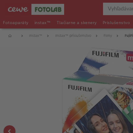
Fotoaparáty
instax™
Tlačiarne a skenery
Príslušenstvo
instax™
Instax™ príslušenstvo
Filmy
FujiF