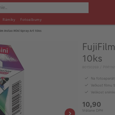
Rámiky
Fotoalbumy
ilm Instax Mini Spray Art 10ks
FujiFil
10ks
80150269 / PIM116
Na fotoaparáty
Veľkosť filmu
Velikost sním
10,90
Vrátane DPH