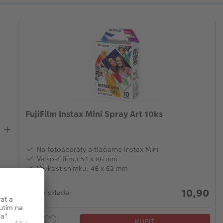
FujiFilm Instax Mini Spray Art 10ks
Na fotoaparáty a tlačiarne Instax Mini
Veľkosť filmu 54 x 86 mm
Velikost snímku: 46 x 62 mm
10,90
Na sklade
KÚPIŤ