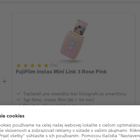
(1x)
FujiFilm Instax Mini Link 3 Rose Pink
Tlačiareň pre okamžitú tlač fotografií zo smartfónu
Typ filmu: instax Mini (86 × 54 mm)
Skladná, dá sa vložiť aj do vrecka
118,-
Na sklade
KÚPIŤ