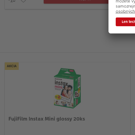
AKCIA
FujiFilm Instax Mini glossy 20ks