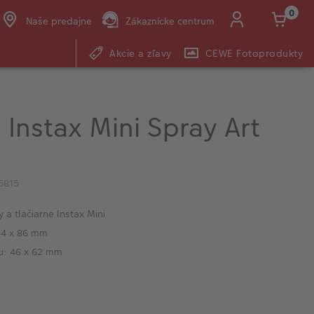
0
Naše predajne
Zákaznícke centrum
Akcie a zľavy
CEWE Fotoprodukty
E-mail:
shop@cewe.sk
m Instax Mini Spray Art
5815
 a tlačiarne Instax Mini
 54 x 86 mm
ku: 46 x 62 mm