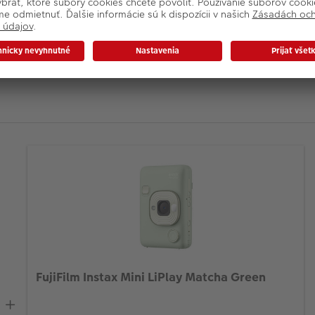
FujiFilm Instax Mini LiPlay Matcha Green