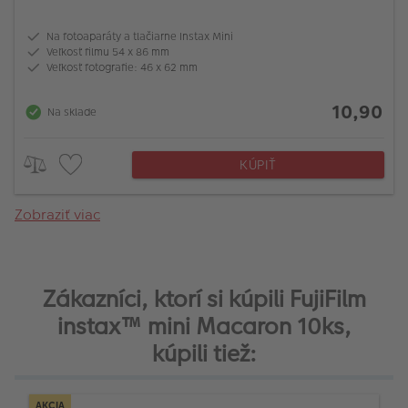
Na fotoaparáty a tlačiarne Instax Mini
Veľkosť filmu 54 x 86 mm
Veľkosť fotografie: 46 x 62 mm
10,90
Na sklade
KÚPIŤ
Zobraziť viac
Zákazníci, ktorí si kúpili FujiFilm
instax™ mini Macaron 10ks,
kúpili tiež:
AKCIA