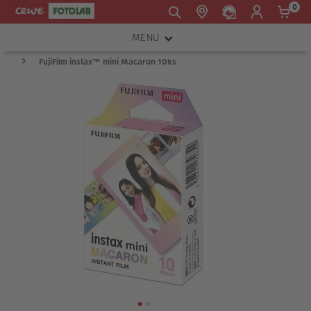
0
MENU
E-mail:
FujiFilm instax™ mini Macaron 10ks
FOTOAPARÁTY
shop@cewe.sk
INSTAX™
TLAČIARNE A SKENERY
PRÍSLUŠENSTVO
RÁMIKY
FOTOALBUMY
Akcie a zľavy
CEWE Fotoprodukty