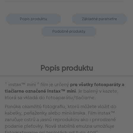
Popis produktu
Základné parametre
Podobné produkty
Popis produktu
“ instax™ mini ” film je určený
pre všetky fotoaparáty a
tlačiarne označené Instax™ mini
. Je balený v kazete,
ktorá sa vkladá do fotoaparátu/tlačiarne.
Ponúka okamžitú fotografiu, ktorú môžete vložiť do
kabelky, peňaženky alebo minirámika. Film instax™
zaručuje ostrú a jasnú reprodukciu ako i prirodzené
podanie pleťovky. Nová stabilná emulzia umožňuje
fotografovanie pri teplotách od 5 do 40°C.