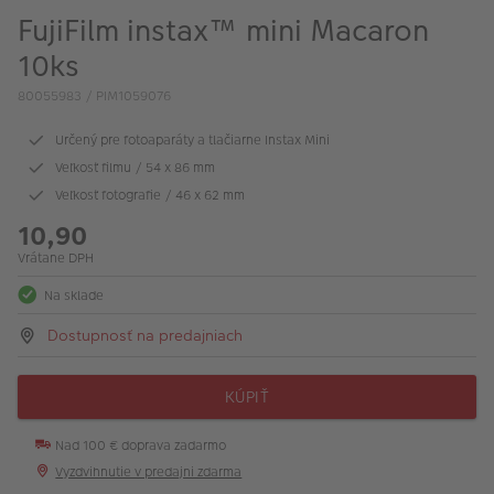
FujiFilm instax™ mini Macaron
10ks
80055983 / PIM1059076
Určený pre fotoaparáty a tlačiarne Instax Mini
Veľkosť filmu / 54 x 86 mm
Veľkosť fotografie / 46 x 62 mm
10,90
Vrátane DPH
Na sklade
Dostupnosť na predajniach
KÚPIŤ
Nad 100 € doprava zadarmo
Vyzdvihnutie v predajni zdarma