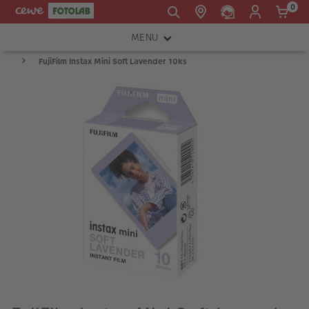
0
MENU
E-mail:
FujiFilm Instax Mini Soft Lavender 10ks
FOTOAPARÁTY
shop@cewe.sk
INSTAX™
TLAČIARNE A SKENERY
PRÍSLUŠENSTVO
RÁMIKY
FOTOALBUMY
Akcie a zľavy
CEWE Fotoprodukty