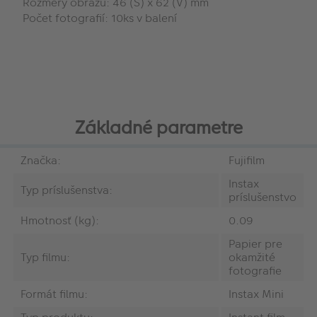
Rozmery obrazu: 46 (Š) x 62 (V) mm
Počet fotografií: 10ks v balení
Základné parametre
Značka:
Fujifilm
Instax
Typ príslušenstva:
príslušenstvo
Hmotnosť (kg):
0.09
Papier pre
Typ filmu:
okamžité
fotografie
Formát filmu:
Instax Mini