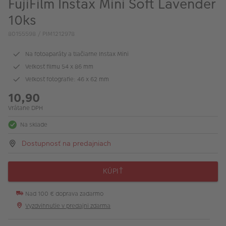
FujiFilm Instax Mini Soft Lavender
10ks
80155598 / PIM1212978
Na fotoaparáty a tlačiarne Instax Mini
Veľkosť filmu 54 x 86 mm
Veľkosť fotografie: 46 x 62 mm
10,90
Vrátane DPH
Na sklade
Dostupnosť na predajniach
KÚPIŤ
Nad 100 € doprava zadarmo
Vyzdvihnutie v predajni zdarma