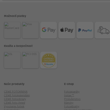
Možnosti platby
Kvalita a bezpečnosť
Naše produkty
E-shop
CEWE FOTOKNIHA
Fotoaparáty
CEWE fotokalendáre
Instax™
CEWE fotoobrazy
Prislušenstvo
CEWE foto ihneď
Rámiky
Vyvolanie fotiek
Fotoalbumy