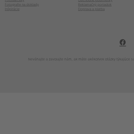
Fotodarčeky
Obchodné podmienky
Fotografie na doklady
Reklamačný poriadok
Inšpirácie
Doprava a platba
Neváhajte a zavolajte nám, ak máte akékoľvek otázky týkajúce 