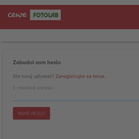
FOTOAPARÁTY
INSTAX™
Zabudol som heslo
TLAČIARNE A SKENERY
Ste nový užívateľ?
Zaregistrujte sa teraz.
PRÍSLUŠENSTVO
E-mailová adresa:
RÁMIKY
FOTOALBUMY
NOVÉ HESLO
Akcie a zľavy
CEWE Fotoprodukty