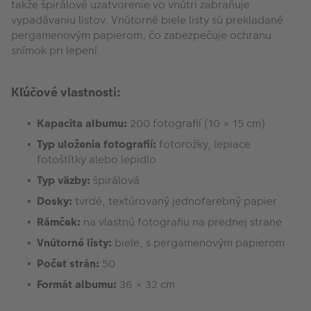
takže špirálové uzatvorenie vo vnútri zabraňuje
vypadávaniu listov. Vnútorné biele listy sú prekladané
pergamenovým papierom, čo zabezpečuje ochranu
snímok pri lepení.
Kľúčové vlastnosti:
Kapacita albumu:
200 fotografií (10 × 15 cm)
Typ uloženia fotografií:
fotorožky, lepiace
fotoštítky alebo lepidlo
Typ väzby:
špirálová
Dosky:
tvrdé, textúrovaný jednofarebný papier
Rámček:
na vlastnú fotografiu na prednej strane
Vnútorné listy:
biele, s pergamenovým papierom
Počet strán:
50
Formát albumu:
36 × 32 cm