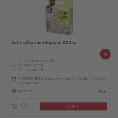
Fotorožky samolepiace 500ks
Bez rozpúštadiel a kyselín
Dĺžka hrany 10mm
Až 500ks v balení
MNOŽSTEVNÉ ZĽAVY na všetky albumy: 10% (2ks), 15% (3ks),
20% (od 4ks)
4,-
Na sklade
KÚPIŤ