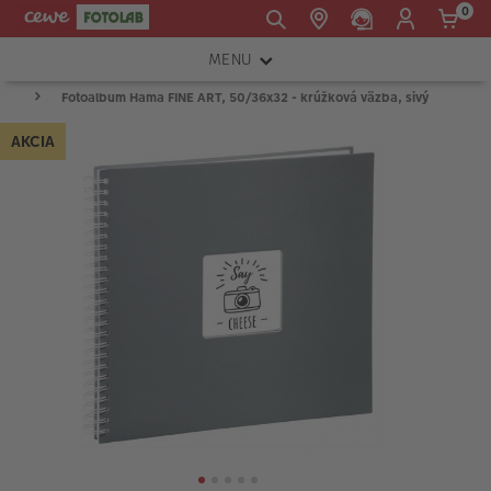
0
MENU
E-mail:
Fotoalbum Hama FINE ART, 50/36x32 - krúžková väzba, sivý
FOTOAPARÁTY
shop@cewe.sk
AKCIA
INSTAX™
TLAČIARNE A SKENERY
PRÍSLUŠENSTVO
RÁMIKY
FOTOALBUMY
Akcie a zľavy
CEWE Fotoprodukty