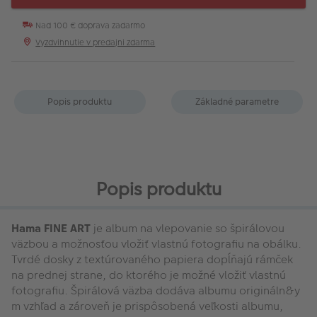
Nad 100 € doprava zadarmo
Vyzdvihnutie v predajni zdarma
Popis produktu
Základné parametre
Popis produktu
Hama FINE ART
je album na vlepovanie so špirálovou
väzbou a možnosťou vložiť vlastnú fotografiu na obálku.
Tvrdé dosky z textúrovaného papiera dopĺňajú rámček
na prednej strane, do ktorého je možné vložiť vlastnú
fotografiu. Špirálová väzba dodáva albumu origináln&y
m vzhľad a zároveň je prispôsobená veľkosti albumu,