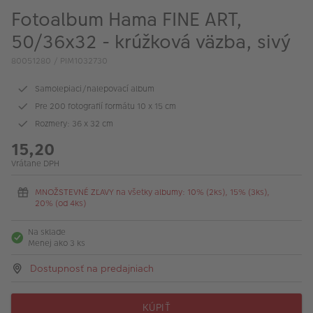
Fotoalbum Hama FINE ART,
50/36x32 - krúžková väzba, sivý
80051280 / PIM1032730
Samolepiaci/nalepovací album
Pre 200 fotografií formátu 10 x 15 cm
Rozmery: 36 x 32 cm
15,20
Vrátane DPH
MNOŽSTEVNÉ ZĽAVY na všetky albumy: 10% (2ks), 15% (3ks),
20% (od 4ks)
Na sklade
Menej ako 3 ks
Dostupnosť na predajniach
KÚPIŤ