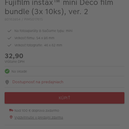
Fujifilm instax™ mini Deco film
bundle (3x 10ks), ver. 2
80163854 / PIM5017615
Na fotoaparáty & tlačiarne typu: mini
Veľkosť filmu: 54 x 86 mm
Veľkosť fotografie: 46 x 62 mm
32,90
Vrátane DPH
Na sklade
Dostupnosť na predajniach
KÚPIŤ
Nad 100 € doprava zadarmo
Vyzdvihnutie v predajni zdarma