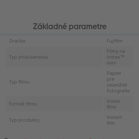
Základné parametre
Značka:
Fujifilm
Filmy na
Typ príslušenstva:
instax™
mini
Papier
pre
Typ filmu:
okamžité
fotografie
Instax
Formát filmu:
Mini
Instant
Typ produktu:
film