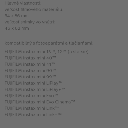
Hlavné vlastnosti:
veľkosť filmového materiálu:
54 x 86 mm
veľkosť snímky vo vnútri:
46 x 62 mm
kompatibilný s fotoaparátmi a tlačiarňami:
FUJIFILM instax mini 13™, 12™ (a staršie)
FUJIFILM instax mini 40™
FUJIFILM instax mini 41™
FUJIFILM instax mini 90™
FUJIFILM instax mini 99™
FUJIFILM instax mini LiPlay™
FUJIFILM instax mini LiPlay+™
FUJIFILM instax mini Evo™
FUJIFILM instax mini Evo Cinema™
FUJIFILM instax mini Link™
FUJIFILM instax mini Link+™