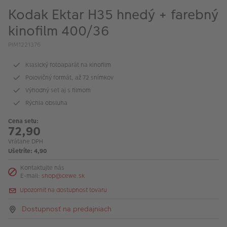
Kodak Ektar H35 hnedý + farebný
kinofilm 400/36
PIM1221376
Klasický fotoaparát na kinofilm
Polovičný formát, až 72 snímkov
Výhodný set aj s filmom
Rýchla obsluha
Cena setu:
72,90
Vrátane DPH
Ušetríte: 4,90
Kontaktujte nás
E-mail:
shop@cewe.sk
Upozorniť na dostupnosť tovaru
Dostupnosť na predajniach