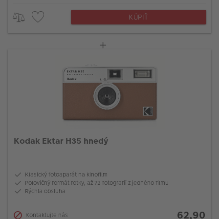
KÚPIŤ
Kodak Ektar H35 hnedý
Klasický fotoaparát na kinofilm
Polovičný formát fotky, až 72 fotografií z jedného filmu
Rýchla obsluha
62,90
Kontaktujte nás