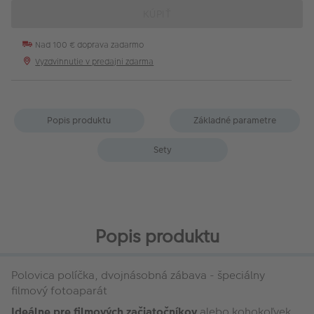
KÚPIŤ
Nad 100 € doprava zadarmo
Vyzdvihnutie v predajni zdarma
Popis produktu
Základné parametre
Sety
Popis produktu
Polovica políčka, dvojnásobná zábava - špeciálny
filmový fotoaparát
Ideálne pre filmových začiatočníkov
alebo kohokoľvek,