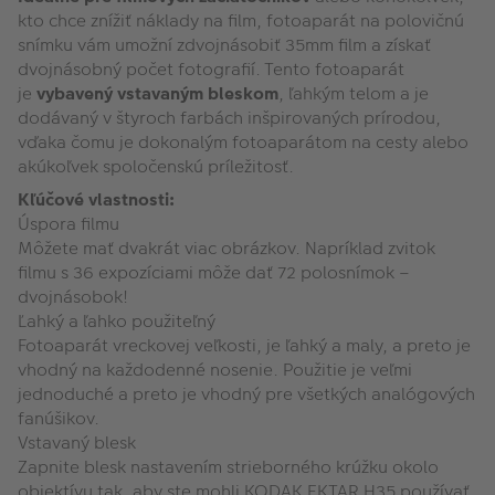
kto chce znížiť náklady na film, fotoaparát na polovičnú
snímku vám umožní zdvojnásobiť 35mm film a získať
dvojnásobný počet fotografií. Tento fotoaparát
je
vybavený vstavaným bleskom
, ľahkým telom a je
dodávaný v štyroch farbách inšpirovaných prírodou,
vďaka čomu je dokonalým fotoaparátom na cesty alebo
akúkoľvek spoločenskú príležitosť.
Kľúčové vlastnosti:
Úspora filmu
Môžete mať dvakrát viac obrázkov. Napríklad zvitok
filmu s 36 expozíciami môže dať 72 polosnímok –
dvojnásobok!
Ľahký a ľahko použiteľný
Fotoaparát vreckovej veľkosti, je ľahký a maly, a preto je
vhodný na každodenné nosenie. Použitie je veľmi
jednoduché a preto je vhodný pre všetkých analógových
fanúšikov.
Vstavaný blesk
Zapnite blesk nastavením strieborného krúžku okolo
objektívu tak, aby ste mohli KODAK EKTAR H35 používať