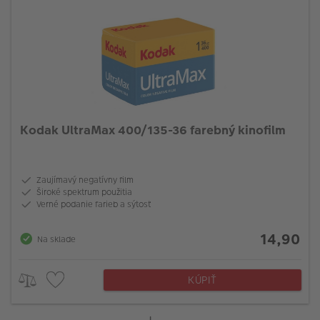
Kodak UltraMax 400/135-36 farebný kinofilm
Zaujímavý negatívny film
Široké spektrum použitia
Verné podanie farieb a sýtosť
14,90
Na sklade
KÚPIŤ