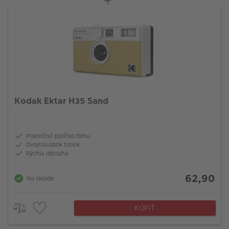
Kodak Ektar H35 Sand
Polovičné políčko filmu
Dvojnásobok fotiek
Rýchla obsluha
62,90
Na sklade
KÚPIŤ