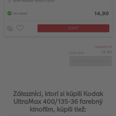
Verné podanie farieb a sýtosť
14,90
Na sklade
KÚPIŤ
Zobraziť set
72,90
Cena setu
PRIDAŤ DO KOŠÍKA
Zákazníci, ktorí si kúpili Kodak
UltraMax 400/135-36 farebný
kinofilm, kúpili tiež: