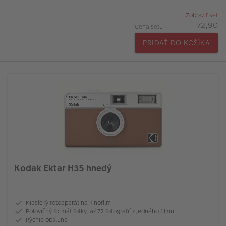
Zobraziť set
72,90
Cena setu
PRIDAŤ DO KOŠÍKA
Kodak Ektar H35 hnedý
Klasický fotoaparát na kinofilm
Polovičný formát fotky, až 72 fotografií z jedného filmu
Rýchla obsluha