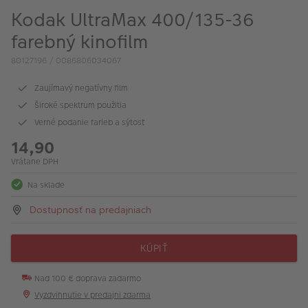
Kodak UltraMax 400/135-36
farebný kinofilm
80127196 / 0086806034067
Zaujímavý negatívny film
Široké spektrum použitia
Verné podanie farieb a sýtosť
14,90
Vrátane DPH
Na sklade
Dostupnosť na predajniach
KÚPIŤ
Nad 100 € doprava zadarmo
Vyzdvihnutie v predajni zdarma