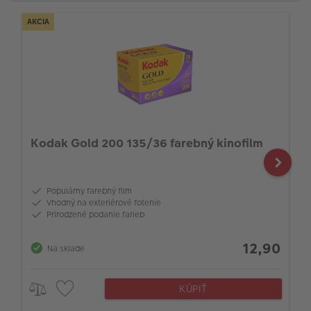
AKCIA
Kodak Gold 200 135/36 farebný kinofilm
Populárny farebný film
Vhodný na exteriérové fotenie
Prirodzené podanie farieb
12,90
Na sklade
KÚPIŤ