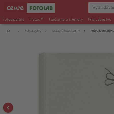
Fotoaparáty
instax™
Tlačiarne a skenery
Príslušenstvo
Fotoalbumy
Ostatné fotoalbumy
Fotoalbum ZEP L