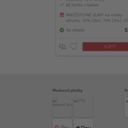
Až 500ks v balení
MNOŽSTEVNÉ ZĽAVY na všetky
albumy: 10% (2ks), 15% (3ks), 
(od 4ks)
5
Na sklade
KÚPIŤ
Možnosti platby
P