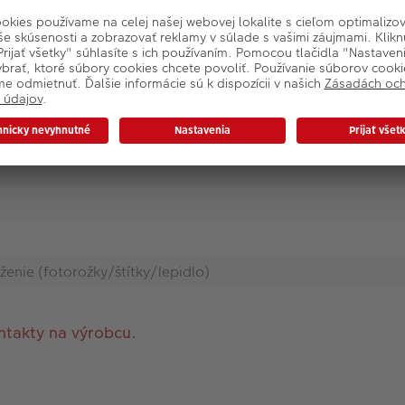
/nalepovací album
oženie (fotorožky/štítky/lepidlo)
ntakty na výrobcu.