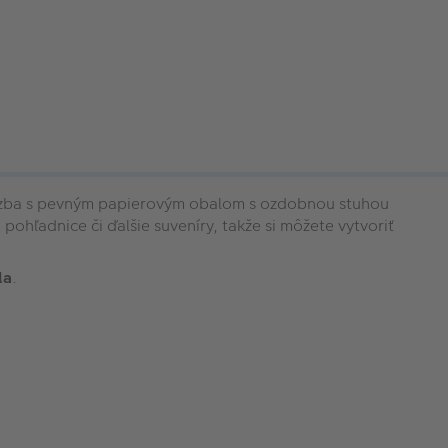
á väzba s pevným papierovým obalom s ozdobnou stuhou
 pohľadnice či ďalšie suveníry, takže si môžete vytvoriť
la
.