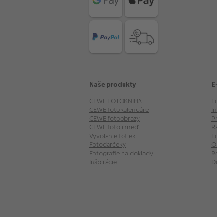
Naše produkty
E
CEWE FOTOKNIHA
F
CEWE fotokalendáre
I
CEWE fotoobrazy
P
CEWE foto ihneď
R
Vyvolanie fotiek
F
Fotodarčeky
O
Fotografie na doklady
R
Inšpirácie
D