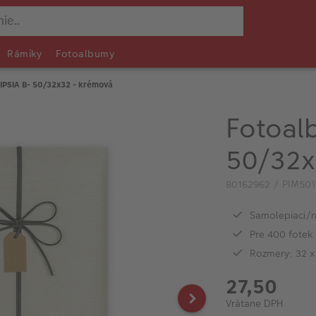
Rámiky
Fotoalbumy
IPSIA B- 50/32x32 - krémová
Fotoal
50/32x
80162962 / PIM501
Samolepiaci/
Pre 400 fotek
Rozmery: 32 x
27,50
Vrátane DPH