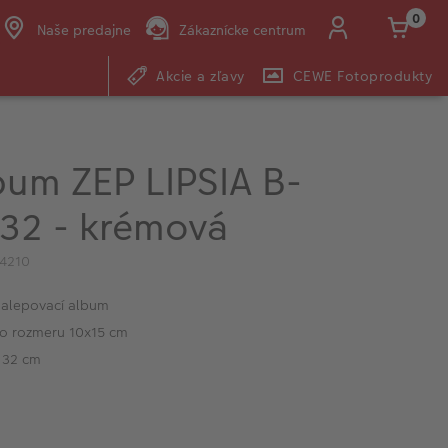
0
Naše predajne
Zákaznícke centrum
Akcie a zľavy
CEWE Fotoprodukty
E-mail:
shop@cewe.sk
bum ZEP LIPSIA B-
32 - krémová
4210
nalepovací album
 o rozmeru 10x15 cm
 32 cm