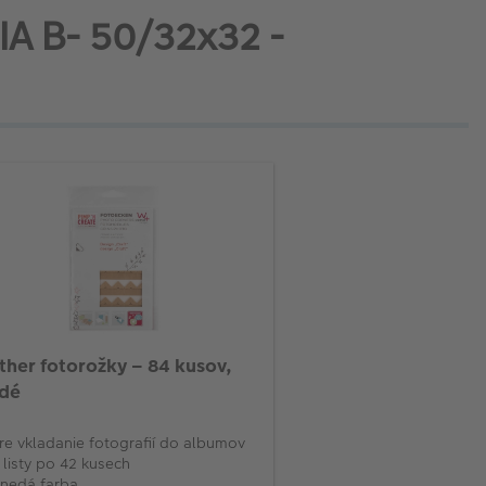
SIA B- 50/32x32 -
ther fotorožky – 84 kusov,
dé
re vkladanie fotografií do albumov
 listy po 42 kusech
nedá farba