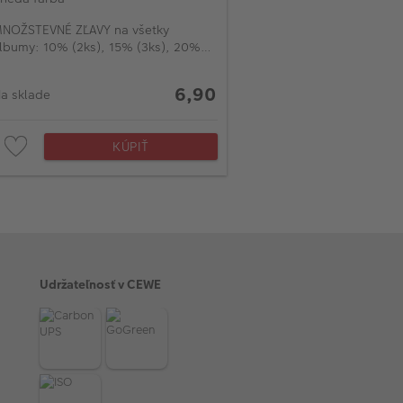
NOŽSTEVNÉ ZĽAVY na všetky
lbumy: 10% (2ks), 15% (3ks), 20%
od 4ks)
6,90
a sklade
KÚPIŤ
Udržateľnosť v CEWE