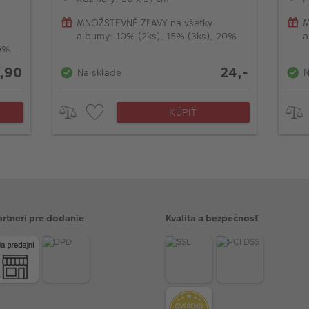
MNOŽSTEVNÉ ZĽAVY na všetky
M
albumy: 10% (2ks), 15% (3ks), 20%
a
20%
(od 4ks)
(
,90
24,-
Na sklade
N
KÚPIŤ
artneri pre dodanie
Kvalita a bezpečnosť