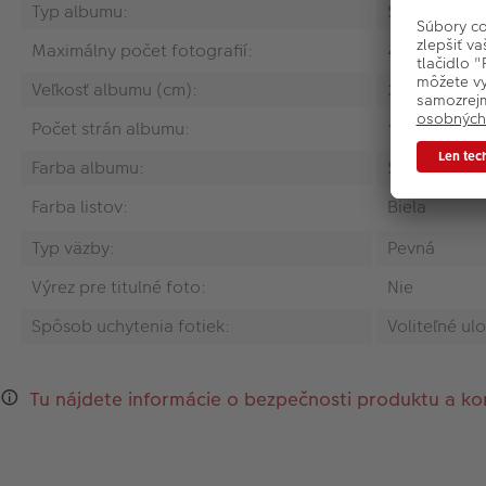
Typ albumu:
Samolepiaci
Maximálny počet fotografií:
400
Veľkosť albumu (cm):
32 x 32
Počet strán albumu:
100
Farba albumu:
Sivobiela
Farba listov:
Biela
Typ väzby:
Pevná
Výrez pre titulné foto:
Nie
Spôsob uchytenia fotiek:
Voliteľné ul
Tu nájdete informácie o bezpečnosti produktu a ko