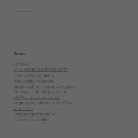
Servis
Kontakt
VYHLÁSENIE O PRÍSTUPNOSTI
Obchodné podmienky
Reklamačný poriadok
Zásady ochrany osobných údajov
Poistenie a predĺžená záruka
100% záruka spokojnosti
Podmienky uplatnenia kupónov
Newsletter
Odstúpenie od zmluvy
Nastavenie cookies