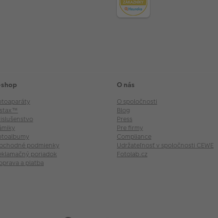
-shop
O nás
otoaparáty
O spoločnosti
nstax™
Blog
rislušenstvo
Press
ámiky
Pre firmy
otoalbumy
Compliance
bchodné podmienky
Udržateľnosť v spoločnosti CEWE
eklamačný poriadok
Fotolab.cz
oprava a platba