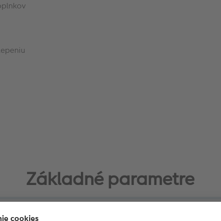
oplnkov
lepeniu
Základné parametre