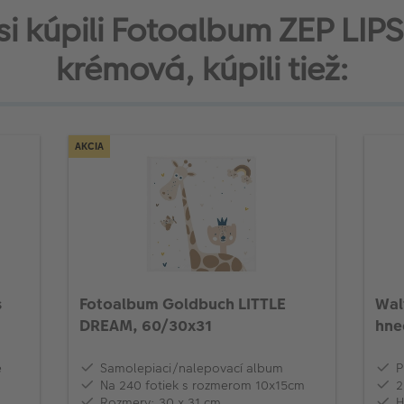
 si kúpili Fotoalbum ZEP LIP
krémová, kúpili tiež:
AKCIA
s
Fotoalbum Goldbuch LITTLE
Wal
DREAM, 60/30x31
hne
e
Samolepiaci/nalepovací album
P
Na 240 fotiek s rozmerom 10x15cm
2
Rozmery: 30 x 31 cm
H