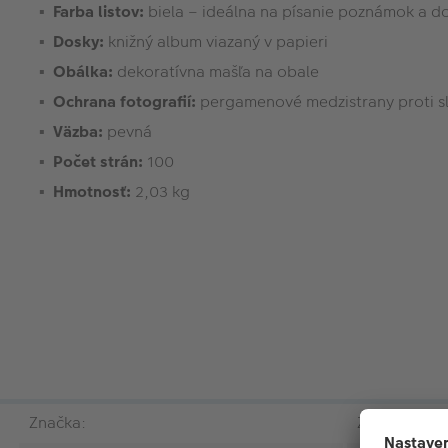
Farba listov:
biela – ideálna na písanie poznámok a d
Dosky:
knižný album viazaný v papieri
Obálka:
dekoratívna mašľa na obale
Ochrana fotografií:
pergamenové medzistrany proti s
Väzba:
pevná
Počet strán:
100
Hmotnosť:
2,03 kg
Značka:
ZEP