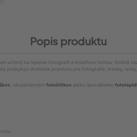
Popis produktu
lbum určený na lepenie fotografií a kreatívnu tvorbu. Knižn
isty poskytujú dostatok priestoru pre fotografie, kresby, texty,
ožkov
, obojstranných
fotoštítkov
alebo špeciálneho
fotolepid
vorbu