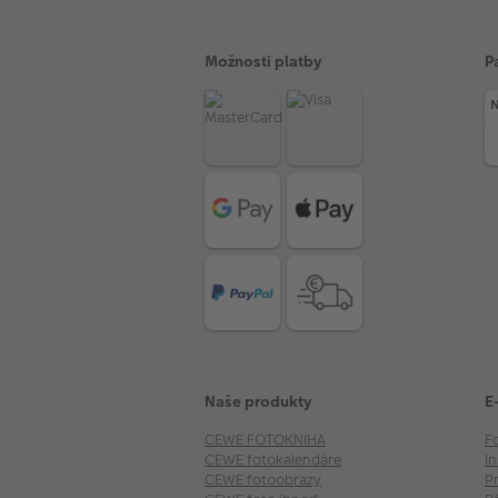
Možnosti platby
P
Naše produkty
E
CEWE FOTOKNIHA
F
CEWE fotokalendáre
I
CEWE fotoobrazy
P