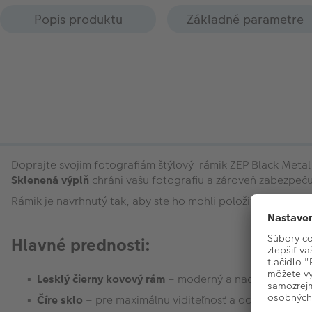
Popis produktu
Základné parametre
Doprajte svojim fotografiám štýlový rámik ZEP Black Metal
Sklenená výplň
chráni vašu fotografiu a zároveň zabezpeču
Rámik je navrhnutý tak, aby ste ho mohli položiť na stôl v z
Hlavné prednosti:
Lesklý čierny kovový rám
– moderný a nadčasový diza
Číre sklo
– pre maximálnu viditeľnosť a ochranu