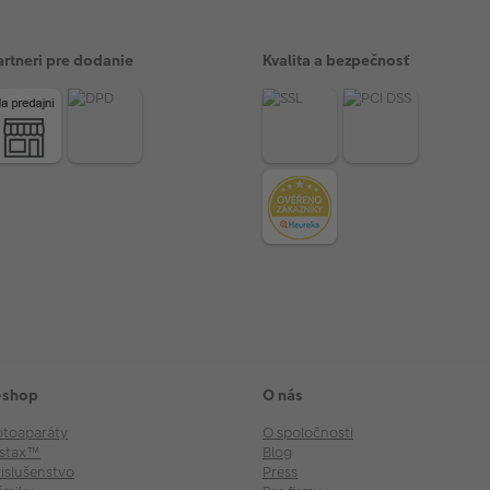
artneri pre dodanie
Kvalita a bezpečnosť
-shop
O nás
otoaparáty
O spoločnosti
nstax™
Blog
rislušenstvo
Press