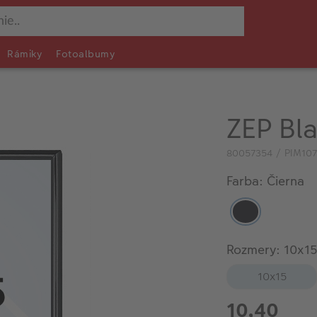
Rámiky
Fotoalbumy
ZEP Bl
80057354 / PIM10
Farba: Čierna
Rozmery: 10x1
10x15
10,40