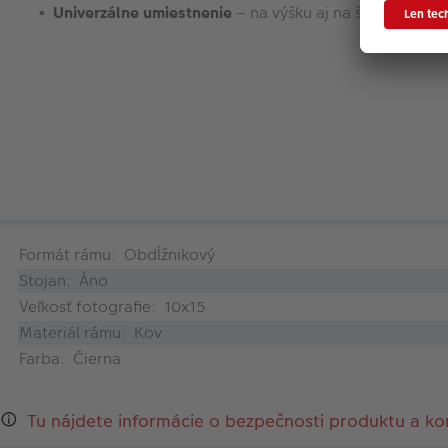
Univerzálne umiestnenie
– na výšku aj na šírku
Formát rámu: Obdĺžnikový
Stojan: Áno
Veľkosť fotografie: 10x15
Materiál rámu: Kov
Farba: Čierna
Tu nájdete informácie o bezpečnosti produktu a ko