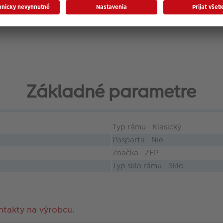
Základné parametre
Typ rámu: Klasický
Pasparta: Nie
Značka: ZEP
Typ skla rámu: Sklo
ntakty na výrobcu.