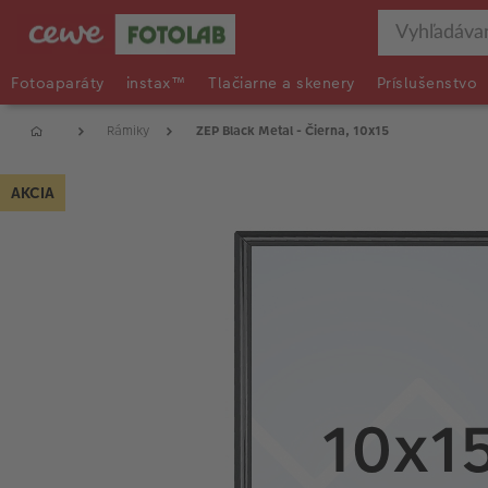
Fotoaparáty
instax™
Tlačiarne a skenery
Príslušenstvo
Rámiky
ZEP Black Metal - Čierna, 10x15
AKCIA