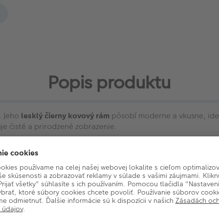
Popis produktu
. Jeho
lesklý čierny kovový rám
pôsobí moderne a vkusne, ideá
je čisté a prirodzené zobrazenie.
vislej aj vodorovnej polohe, podľa orientácie vašej fotografie.
jn