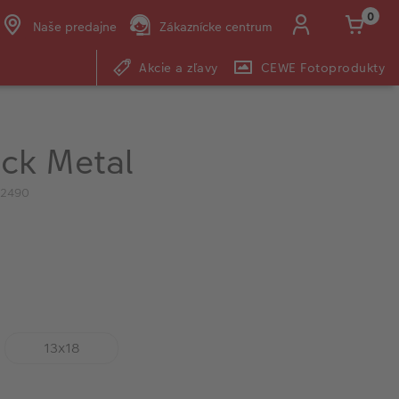
0
Naše predajne
Zákaznícke centrum
Akcie a zľavy
CEWE Fotoprodukty
E-mail:
shop@cewe.sk
ack Metal
72490
5
13x18