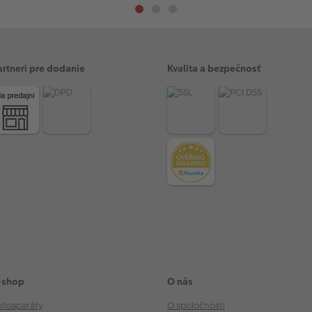
artneri pre dodanie
Kvalita a bezpečnosť
-shop
O nás
otoaparáty
O spoločnosti