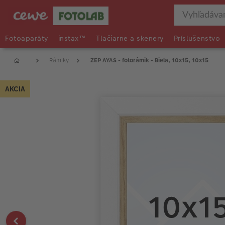
Fotoaparáty
instax™
Tlačiarne a skenery
Príslušenstvo
Rámiky
ZEP AYAS - fotorámik - Biela, 10x15, 10x15
AKCIA