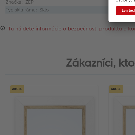
Značka: ZEP
Typ skla rámu: Sklo
Tu nájdete informácie o bezpečnosti produktu a ko
Zákazníci, ktor
AKCIA
AKCIA