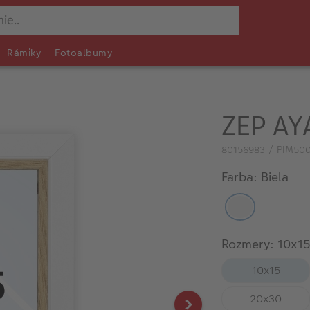
Rámiky
Fotoalbumy
ZEP AY
80156983 / PIM50
Farba: Biela
Rozmery: 10x1
10x15
20x30