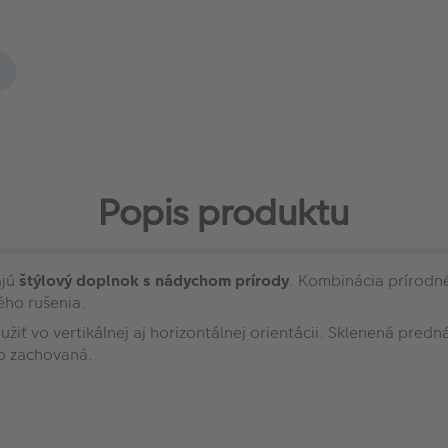
Popis produktu
ajú
štýlový doplnok s nádychom prírody
. Kombinácia prírodn
ého rušenia.
iť vo vertikálnej aj horizontálnej orientácii. Sklenená pred
o zachovaná.