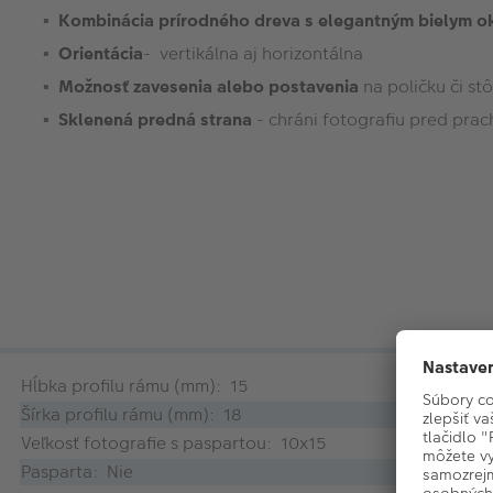
Kombinácia prírodného dreva s elegantným bielym o
Orientácia
- vertikálna aj horizontálna
Možnosť zavesenia alebo postavenia
na poličku či stô
Sklenená predná strana
- chráni fotografiu pred pra
Hĺbka profilu rámu (mm): 15
Šírka profilu rámu (mm): 18
Veľkosť fotografie s paspartou: 10x15
Pasparta: Nie