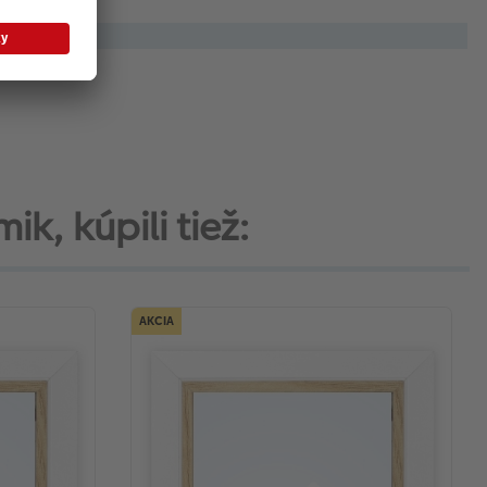
ik, kúpili tiež:
AKCIA