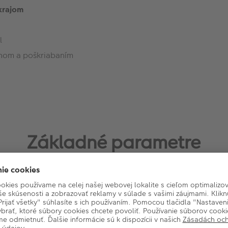
krajom
l
chom a poškriabaním
Základné parametre
Formát rámu: Obdĺžnikový
Typ rámu: Klasický
Stojan: Áno
Veľkosť fotografie: 10x15