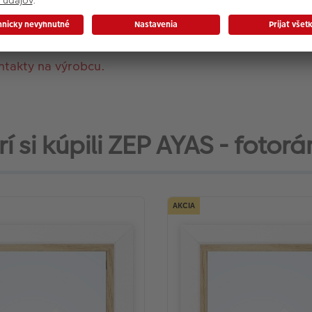
Materiál rámu: Drevo
Farba: Biela
ntakty na výrobcu.
í si kúpili ZEP AYAS - fotorám
AKCIA