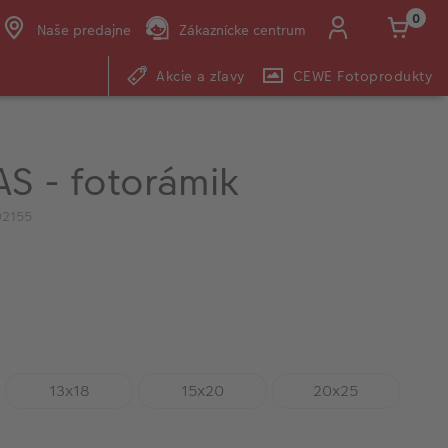
0
Naše predajne
Zákaznícke centrum
Akcie a zľavy
CEWE Fotoprodukty
E-mail:
shop@cewe.sk
AS - fotorámik
02155
5
13x18
15x20
20x25