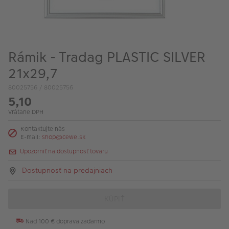
Rámik - Tradag PLASTIC SILVER
21x29,7
80025756 / 80025756
5,10
Vrátane DPH
Kontaktujte nás
E-mail:
shop@cewe.sk
Upozorniť na dostupnosť tovaru
Dostupnosť na predajniach
KÚPIŤ
Nad 100 € doprava zadarmo