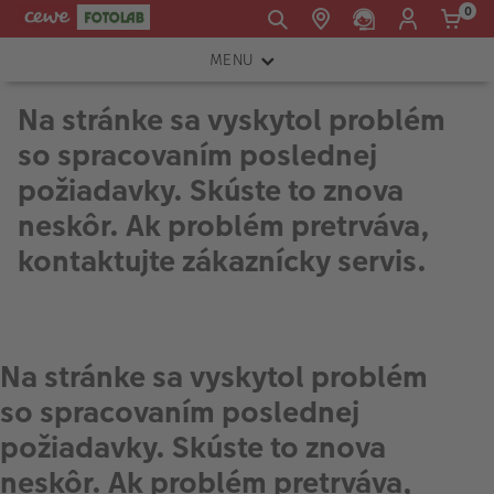
0
MENU
E-mail:
FOTOAPARÁTY
Na stránke sa vyskytol problém
shop@cewe.sk
so spracovaním poslednej
INSTAX™
požiadavky. Skúste to znova
TLAČIARNE A SKENERY
neskôr. Ak problém pretrváva,
PRÍSLUŠENSTVO
kontaktujte zákaznícky servis.
RÁMIKY
FOTOALBUMY
Na stránke sa vyskytol problém
Akcie a zľavy
so spracovaním poslednej
CEWE Fotoprodukty
požiadavky. Skúste to znova
neskôr. Ak problém pretrváva,