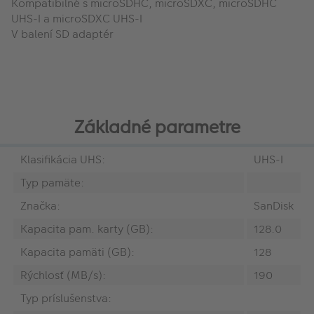
Kompatibilné s microSDHC, microSDXC, microSDHC
UHS-I a microSDXC UHS-I
V balení SD adaptér
Základné parametre
Klasifikácia UHS:
UHS-I
Typ pamäte:
Značka:
SanDisk
Kapacita pam. karty (GB):
128.0
Kapacita pamäti (GB):
128
Rýchlosť (MB/s):
190
Typ príslušenstva: