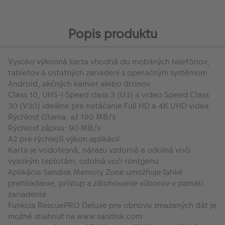
Popis produktu
Vysoko výkonná karta vhodná do mobilných telefónov,
tabletov a ostatných zariadení s operačným systémom
Android, akčných kamier alebo dronov
Class 10, UHS-I Speed class 3 (U3) a video Speed Class
30 (V30) ideálne pre natáčanie Full HD a 4K UHD videa
Rýchlosť čítania: až 190 MB/s
Rýchlosť zápisu: 90 MB/s
A2 pre rýchlejší výkon aplikácií
Karta je vodotesná, nárazu vzdorná a odolná voči
vysokým teplotám, odolná voči röntgenu
Aplikácia Sandisk Memory Zone umožňuje ľahké
prehliadanie, prístup a zálohovanie súborov v pamäti
zariadenia
Funkcia RescuePRO Deluxe pre obnovu zmazaných dát je
možné stiahnuť na www.sandisk.com