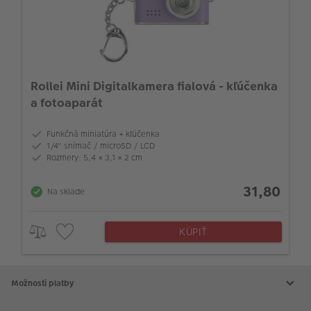
Rollei Mini Digitalkamera fialová - kľúčenka
a fotoaparát
Funkčná miniatúra + kľúčenka
1/4" snímač / microSD / LCD
Rozmery: 5,4 × 3,1 × 2 cm
31,80
Na sklade
KÚPIŤ
Možnosti platby