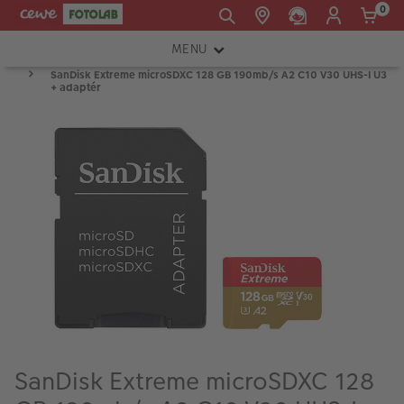
0
MENU
E-mail:
SanDisk Extreme microSDXC 128 GB 190mb/s A2 C10 V30 UHS-I U3
FOTOAPARÁTY
+ adaptér
shop@cewe.sk
INSTAX™
TLAČIARNE A SKENERY
PRÍSLUŠENSTVO
RÁMIKY
FOTOALBUMY
Akcie a zľavy
CEWE Fotoprodukty
SanDisk Extreme microSDXC 128