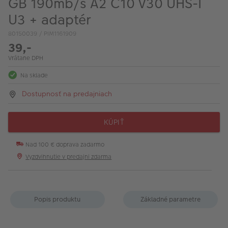
GB 190mb/s A2 C10 V30 UHS-I
U3 + adaptér
80150039 / PIM1161909
39,-
Vrátane DPH
Na sklade
Dostupnosť na predajniach
KÚPIŤ
Nad 100 € doprava zadarmo
Vyzdvihnutie v predajni zdarma
Popis produktu
Základné parametre