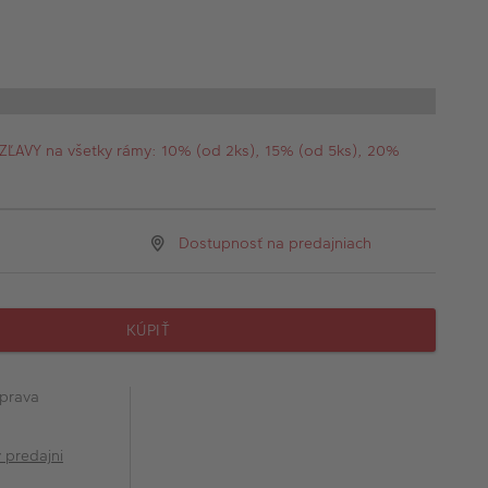
AVY na všetky rámy: 10% (od 2ks), 15% (od 5ks), 20%
Dostupnosť na predajniach
KÚPIŤ
prava
v predajni