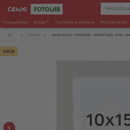
Fotoaparáty
instax™
Tlačiarne a skenery
Príslušenstvo
Rámiky
Hama Skara - fotorámik - Svetlo šedá, 7x10, 10
AKCIA