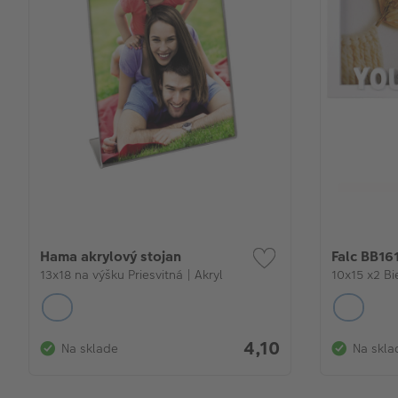
Hama akrylový stojan
Falc BB16
13x18 na výšku Priesvitná | Akryl
fotografi
10x15 x2 Bie
4,10
Na sklade
Na skla