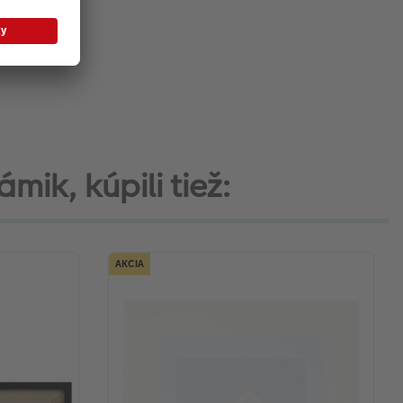
mik, kúpili tiež:
AKCIA