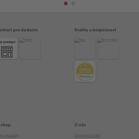
artneri pre dodanie
Kvalita a bezpečnosť
-shop
O nás
otoaparáty
O spoločnosti