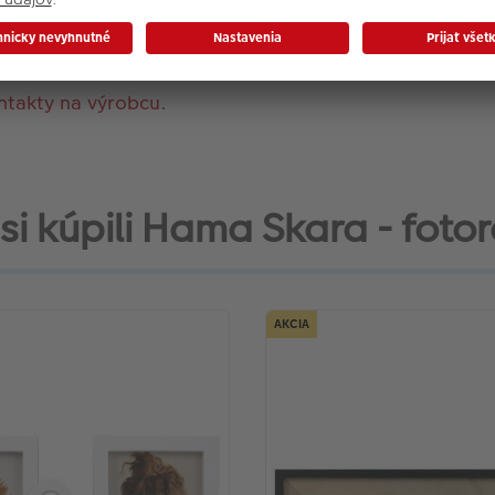
Typ skla rámu: Sklo
ntakty na výrobcu.
 si kúpili Hama Skara - fotorá
AKCIA