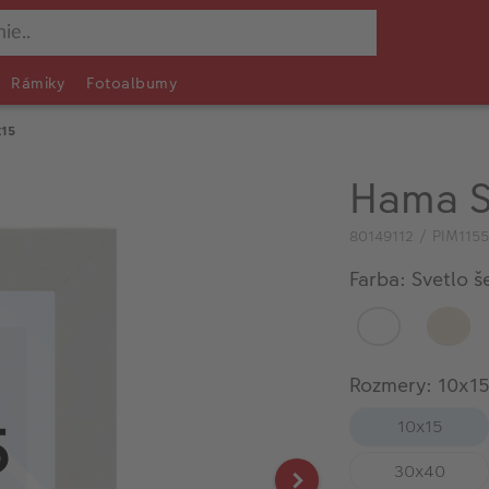
Rámiky
Fotoalbumy
x15
Hama S
80149112 / PIM115
Farba: Svetlo š
Rozmery: 10x1
10x15
30x40