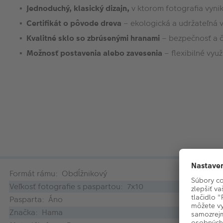
Jednoduchý, klasický dizajn,
v ktorom fotografia vyni
Certifikát o pôvode dreva
– ekologická a udržateľná 
Kvalitné sklo so zbrúsenými hranami
– bezpečnosť a č
Možnosť postavenia alebo zavesenia
– flexibilné využi
Formát rámu: Obdĺžnikový
Veľkosť fotografie s paspartou: 7x10
Pasparta: Áno
Značka: Hama