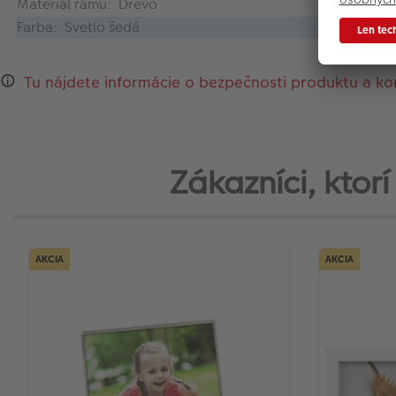
Materiál rámu: Drevo
Farba: Svetlo šedá
Tu nájdete informácie o bezpečnosti produktu a ko
Zákazníci, ktorí
AKCIA
AKCIA