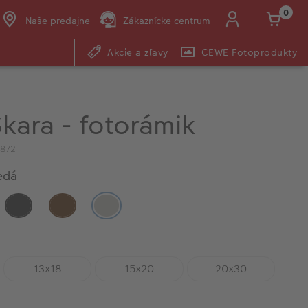
0
Naše predajne
Zákaznícke centrum
Akcie a zľavy
CEWE Fotoprodukty
E-mail:
shop@cewe.sk
kara - fotorámik
5872
edá
5
13x18
15x20
20x30