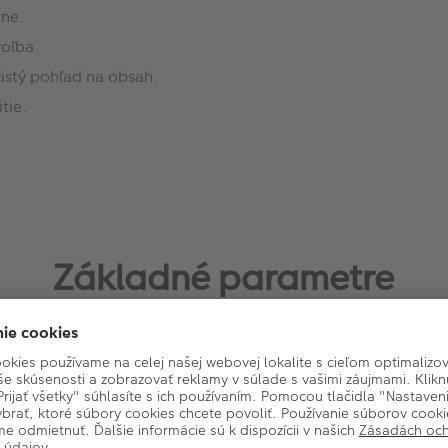
kne.
voľba.
istý pohľad na obsah.
tie.
Základné parametre
Typ rámu: Klasický
Stojan: Áno
Veľkosť fotografie: 10x15
Hmotnosť (kg): 0.15