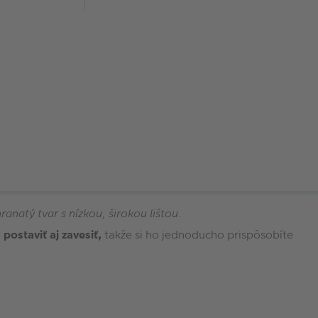
ranatý tvar s nízkou, širokou lištou.
e
postaviť aj zavesiť,
takže si ho jednoducho prispôsobíte