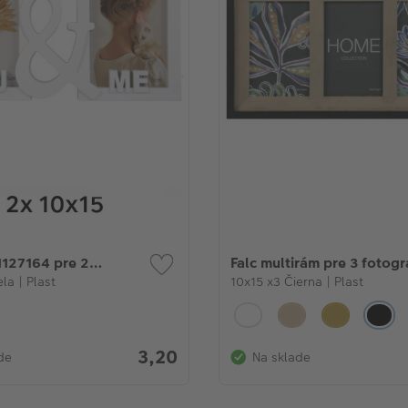
1127164 pre 2
Falc multirám pre 3 fotogr
e
la | Plast
10x15 x3 Čierna | Plast
3,20
de
Na sklade