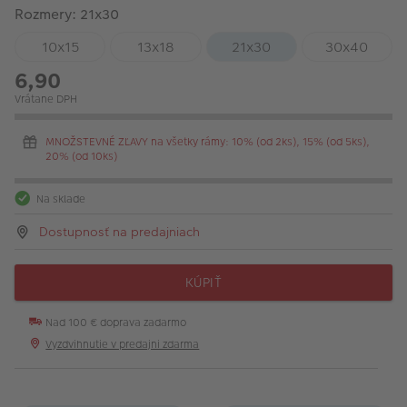
Rozmery: 21x30
10x15
13x18
21x30
30x40
6,90
Vrátane DPH
MNOŽSTEVNÉ ZĽAVY na všetky rámy: 10% (od 2ks), 15% (od 5ks),
20% (od 10ks)
Na sklade
Dostupnosť na predajniach
KÚPIŤ
Nad 100 € doprava zadarmo
Vyzdvihnutie v predajni zdarma