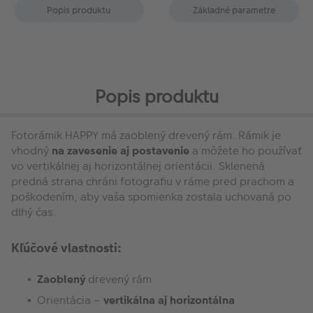
Popis produktu
Základné parametre
Popis produktu
Fotorámik HAPPY má zaoblený drevený rám. Rámik je
vhodný
na zavesenie aj postavenie
a môžete ho používať
vo vertikálnej aj horizontálnej orientácii. Sklenená
predná strana chráni fotografiu v ráme pred prachom a
poškodením, aby vaša spomienka zostala uchovaná po
dlhý čas.
Kľúčové vlastnosti:
Zaoblený
drevený rám
Orientácia –
vertikálna aj horizontálna