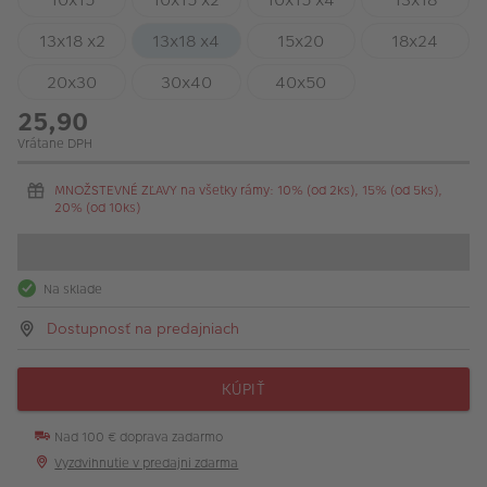
13x18 x2
13x18 x4
15x20
18x24
20x30
30x40
40x50
25,90
Vrátane DPH
MNOŽSTEVNÉ ZĽAVY na všetky rámy: 10% (od 2ks), 15% (od 5ks),
20% (od 10ks)
Na sklade
Dostupnosť na predajniach
KÚPIŤ
Nad 100 € doprava zadarmo
Vyzdvihnutie v predajni zdarma