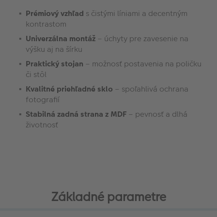
Prémiový vzhľad
s čistými líniami a decentným
kontrastom
Univerzálna montáž
– úchyty pre zavesenie na
výšku aj na šírku
Praktický stojan
– možnosť postavenia na poličku
či stôl
Kvalitné priehľadné sklo
– spoľahlivá ochrana
fotografií
Stabilná zadná strana z MDF
– pevnosť a dlhá
životnosť
Základné parametre