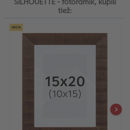
SILHOUETTE - fotorámik, kúpili
tiež:
AKCIA