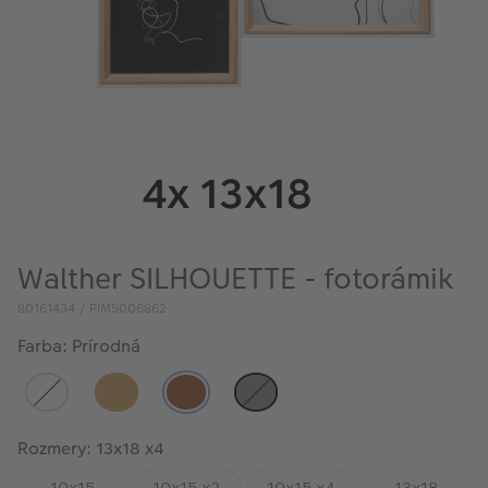
Walther SILHOUETTE - fotorámik
80161434 / PIM5006862
Farba: Prírodná
Rozmery: 13x18 x4
10x15
10x15 x2
10x15 x4
13x18