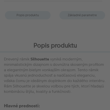
Popis produktu
Základné parametre
Popis produktu
Drevený rámik
Silhouette
vyniká moderným,
minimalistickým dizajnom s dovnútra skoseným profilom
a elegantným bielym vonkajším okrajom. Tento rámik
spája vkusnú jednoduchosť a nadčasovú eleganciu,
vďaka čomu je ideálnym doplnkom do každého interiéru.
Rám Silhouette je skvelou voľbou pre tých, ktorí hľadajú
kombináciu štýlu, kvality a funkčnosti.
Hlavné prednosti: