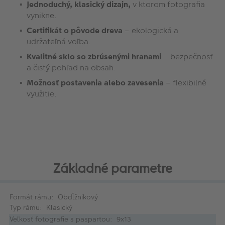
Jednoduchý, klasický dizajn,
v ktorom fotografia
vynikne.
Certifikát o pôvode dreva
– ekologická a
udržateľná voľba.
Kvalitné sklo so zbrúsenými hranami
– bezpečnosť
a čistý pohľad na obsah.
Možnosť postavenia alebo zavesenia
– flexibilné
využitie.
Základné parametre
Formát rámu: Obdĺžnikový
Typ rámu: Klasický
Veľkosť fotografie s paspartou: 9x13