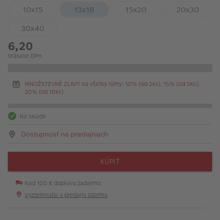
10x15
13x18
15x20
20x30
30x40
6,20
Vrátane DPH
MNOŽSTEVNÉ ZĽAVY na všetky rámy: 10% (od 2ks), 15% (od 5ks),
20% (od 10ks)
Na sklade
Dostupnosť na predajniach
KÚPIŤ
Nad 100 € doprava zadarmo
Vyzdvihnutie v predajni zdarma