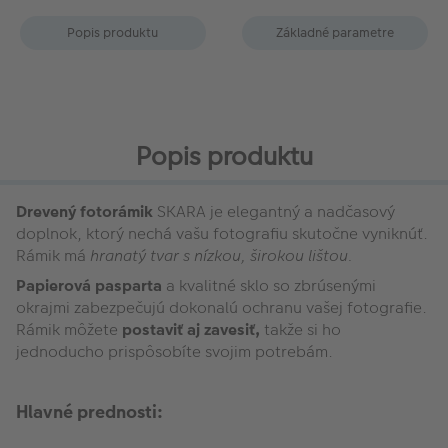
Popis produktu
Základné parametre
Popis produktu
Drevený fotorámik
SKARA je elegantný a nadčasový
doplnok, ktorý nechá vašu fotografiu skutočne vyniknúť.
Rámik má
hranatý tvar s nízkou, širokou lištou.
Papierová pasparta
a kvalitné sklo so zbrúsenými
okrajmi zabezpečujú dokonalú ochranu vašej fotografie.
Rámik môžete
postaviť aj zavesiť,
takže si ho
jednoducho prispôsobíte svojim potrebám.
Hlavné prednosti: