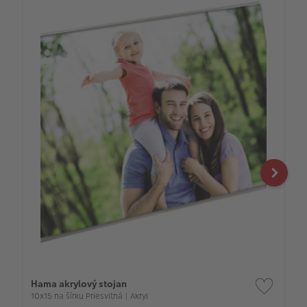
Hama akrylový stojan
10x15 na šírku Priesvitná | Akryl