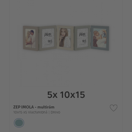
ZEP IMOLA - multirám
10x15 x5 Viacfarebná | Drevo