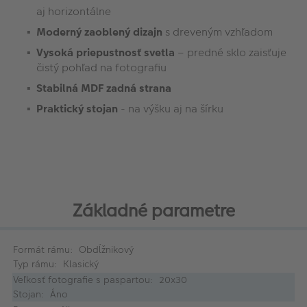
aj horizontálne
Moderný zaoblený dizajn
s dreveným vzhľadom
Vysoká priepustnosť svetla
– predné sklo zaisťuje
čistý pohľad na fotografiu
Stabilná MDF zadná strana
Praktický stojan
- na výšku aj na šírku
Základné parametre
Formát rámu: Obdĺžnikový
Typ rámu: Klasický
Veľkosť fotografie s paspartou: 20x30
Stojan: Áno