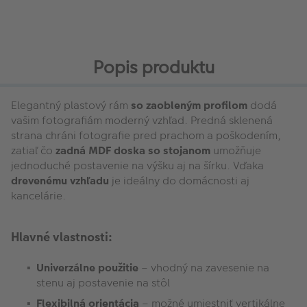
Popis produktu
Elegantný plastový rám
so zaobleným profilom
dodá
vašim fotografiám moderný vzhľad. Predná sklenená
strana chráni fotografie pred prachom a poškodením,
zatiaľ čo
zadná MDF doska so stojanom
umožňuje
jednoduché postavenie na výšku aj na šírku. Vďaka
drevenému vzhľadu
je ideálny do domácnosti aj
kancelárie.
Hlavné vlastnosti:
Univerzálne použitie
– vhodný na zavesenie na
stenu aj postavenie na stôl
Flexibilná orientácia
– možné umiestniť vertikálne