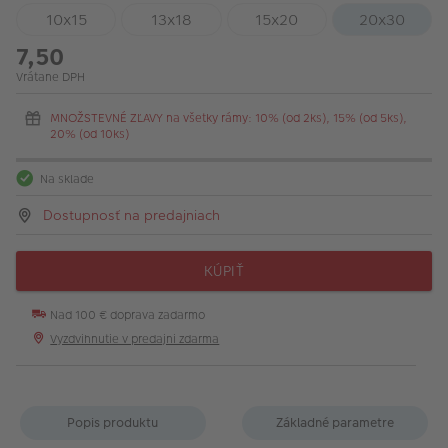
10x15
13x18
15x20
20x30
7,50
Vrátane DPH
MNOŽSTEVNÉ ZĽAVY na všetky rámy: 10% (od 2ks), 15% (od 5ks),
20% (od 10ks)
Na sklade
Dostupnosť na predajniach
KÚPIŤ
Nad 100 € doprava zadarmo
Vyzdvihnutie v predajni zdarma
Popis produktu
Základné parametre