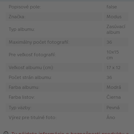
Popisové pole:
false
Značka:
Modus
Zasúvací
Typ albumu:
album
Maximálny počet fotografií:
36
10x15
Pre veľkosť fotografií:
cm
Veľkosť albumu (cm):
17 x 12
Počet strán albumu:
36
Farba albumu:
Modrá
Farba listov:
Čierna
Typ väzby:
Pevná
Výrez pre titulné foto:
Áno
Tu nájdete informácie o bezpečnosti produktu a