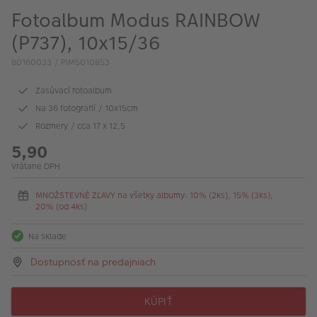
Fotoalbum Modus RAINBOW
(P737), 10x15/36
80160033 / PIM5010853
Zasúvací fotoalbum
Na 36 fotografií / 10x15cm
Rozmery / cca 17 x 12,5
5,90
Vrátane DPH
MNOŽSTEVNÉ ZĽAVY na všetky albumy: 10% (2ks), 15% (3ks),
20% (od 4ks)
Na sklade
Dostupnosť na predajniach
KÚPIŤ