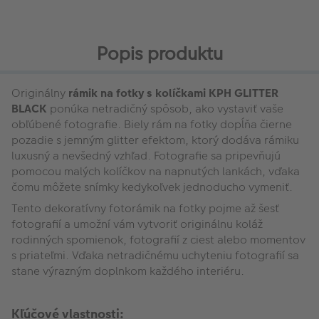
Popis produktu
Originálny
rámik na fotky s kolíčkami KPH GLITTER
BLACK
ponúka netradičný spôsob, ako vystaviť vaše
obľúbené fotografie. Biely rám na fotky dopĺňa čierne
pozadie s jemným glitter efektom, ktorý dodáva rámiku
luxusný a nevšedný vzhľad. Fotografie sa pripevňujú
pomocou malých kolíčkov na napnutých lankách, vďaka
čomu môžete snímky kedykoľvek jednoducho vymeniť.
Tento dekoratívny fotorámik na fotky pojme až šesť
fotografií a umožní vám vytvoriť originálnu koláž
rodinných spomienok, fotografií z ciest alebo momentov
s priateľmi. Vďaka netradičnému uchyteniu fotografií sa
stane výrazným doplnkom každého interiéru.
Kľúčové vlastnosti: