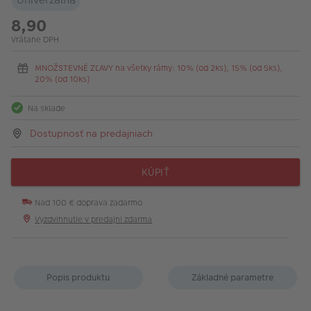
8,90
Vrátane DPH
MNOŽSTEVNÉ ZĽAVY na všetky rámy: 10% (od 2ks), 15% (od 5ks),
20% (od 10ks)
Na sklade
Dostupnosť na predajniach
KÚPIŤ
Nad 100 € doprava zadarmo
Vyzdvihnutie v predajni zdarma
Popis produktu
Základné parametre