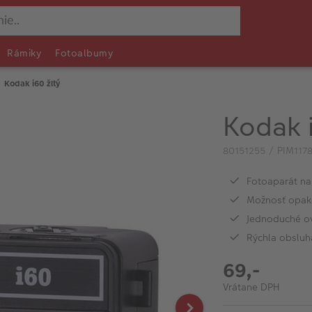
Rámiky
Fotoalbumy
Kodak i60 žltý
Kodak i
80151255 / PIM117
Fotoaparát na
Možnosť opak
Jednoduché o
Rýchla obsluh
69,-
Vrátane DPH