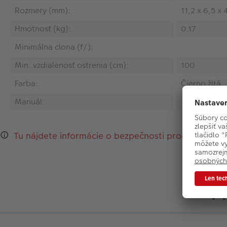
Rozmery (mm):
11,2 x 6,5 x 
Hmotnosť (kg):
0.17
Minimálna clona (f/):
Min. vzdialenosť ostrenia (cm):
100
Farba:
Čierno žltá
Manuál:
Tu nájdete informácie o bezpečnosti produktu a ko
P