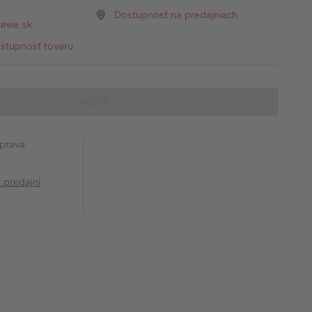
Dostupnosť na predajniach
ewe.sk
ostupnosť tovaru
KÚPIŤ
prava
v predajni