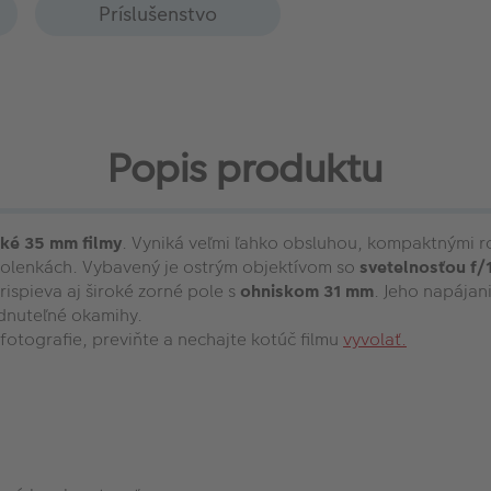
Príslušenstvo
Popis produktu
cké 35 mm filmy
. Vyniká veľmi ľahko obsluhou, kompaktnými 
ovolenkách. Vybavený je ostrým objektívom so
svetelnosťou f/
ispieva aj široké zorné pole s
ohniskom 31 mm
. Jeho napájan
dnuteľné okamihy.
fotografie, previňte a nechajte kotúč filmu
vyvolať.