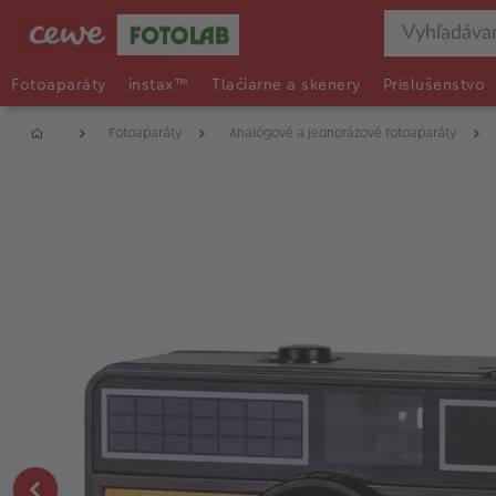
Fotoaparáty
instax™
Tlačiarne a skenery
Príslušenstvo
Fotoaparáty
Analógové a jednorázové fotoaparáty