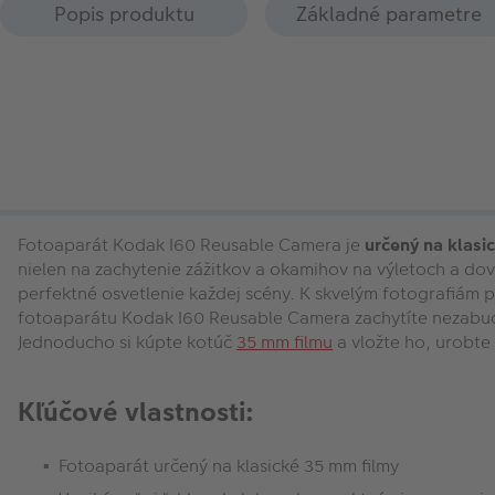
Popis produktu
Základné parametre
Fotoaparát Kodak I60 Reusable Camera je
určený na klasi
nielen na zachytenie zážitkov a okamihov na výletoch a d
perfektné osvetlenie každej scény. K skvelým fotografiám pr
fotoaparátu Kodak I60 Reusable Camera zachytíte nezabu
Jednoducho si kúpte kotúč
35 mm filmu
a vložte ho, urobte 
Kľúčové vlastnosti:
Fotoaparát určený na klasické 35 mm filmy