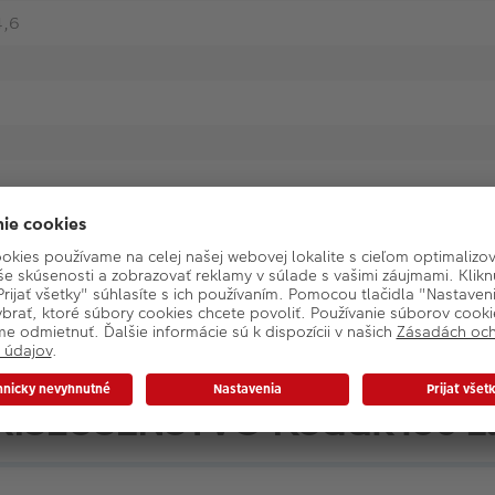
4,6
ntakty na výrobcu.
RÍSLUŠENSTVO Kodak i60 žl