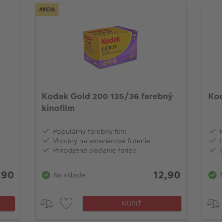
AKCIA
Kodak Gold 200 135/36 farebný
Kod
kinofilm
Populárny farebný film
Vhodný na exteriérové fotenie
Prirodzené podanie farieb
,90
12,90
Na sklade
KÚPIŤ