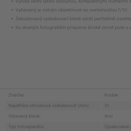
Vyniká veľmi ľahko obsluhou, kompaktnými rozmermi 
Vybavený je ostrým objektívom so svetelnosťou f/10
Zabudovaný vyskakovací blesk zaistí perfektné osvetl
Ku skvelým fotografiám prispieva široké zorné pole s
Značka:
Kodak
Najdlhšia ohnisková vzdialenosť (mm):
31
Vstavaný blesk:
Ano
Typ fotoaparátu:
Opakovane p