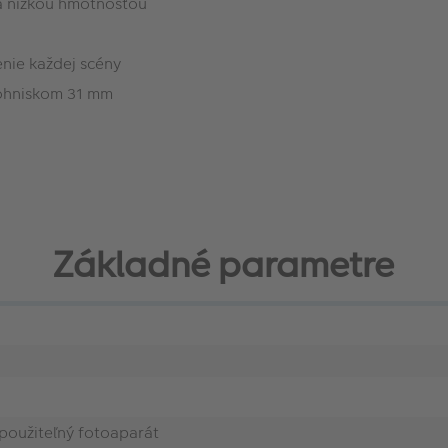
a nízkou hmotnosťou
enie každej scény
 ohniskom 31 mm
Základné parametre
oužiteľný fotoaparát