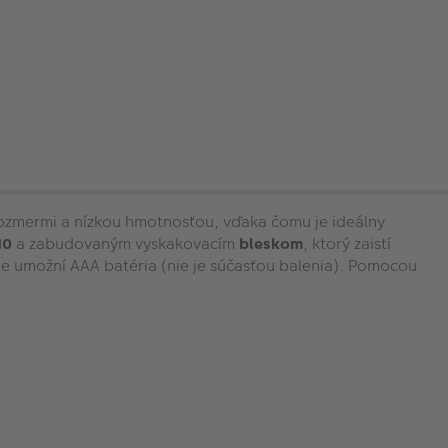
rozmermi a nízkou hmotnosťou, vďaka čomu je ideálny
10
a zabudovaným vyskakovacím
bleskom
, ktorý zaistí
ie umožní AAA batéria (nie je súčasťou balenia). Pomocou