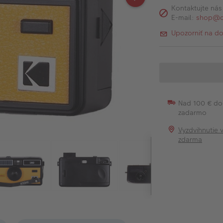
Kontaktujte nás
E-mail:
shop@c
Upozorniť na d
Nad 100 € do
zadarmo
Vyzdvihnutie 
zdarma