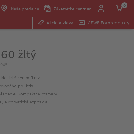
0
Naše predajne
Zákaznícke centrum
Akcie a zľavy
CEWE Fotoprodukty
E-mail:
shop@cewe.sk
60 žltý
8945
 klasické 35mm filmy
ovaného použitia
vládanie, kompaktné rozmery
a, automatická expozícia