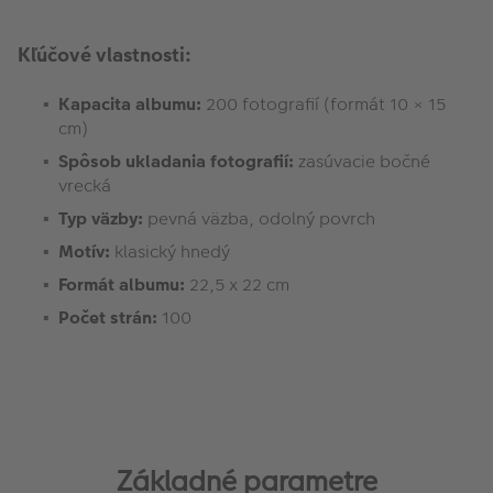
Kľúčové vlastnosti:
Kapacita albumu:
200 fotografií (formát 10 × 15
cm)
Spôsob ukladania fotografií:
zasúvacie bočné
vrecká
Typ väzby:
pevná väzba, odolný povrch
Motív:
klasický hnedý
Formát albumu:
22,5 x 22 cm
Počet strán:
100
Základné parametre