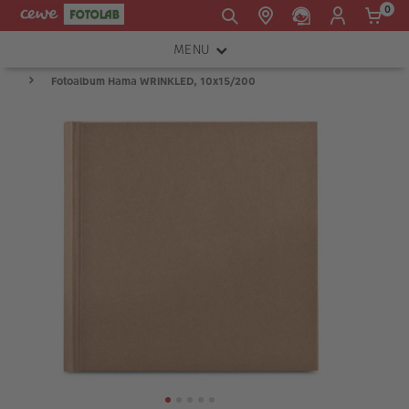
0
MENU
E-mail:
Fotoalbum Hama WRINKLED, 10x15/200
FOTOAPARÁTY
shop@cewe.sk
INSTAX™
TLAČIARNE A SKENERY
PRÍSLUŠENSTVO
RÁMIKY
FOTOALBUMY
Akcie a zľavy
CEWE Fotoprodukty