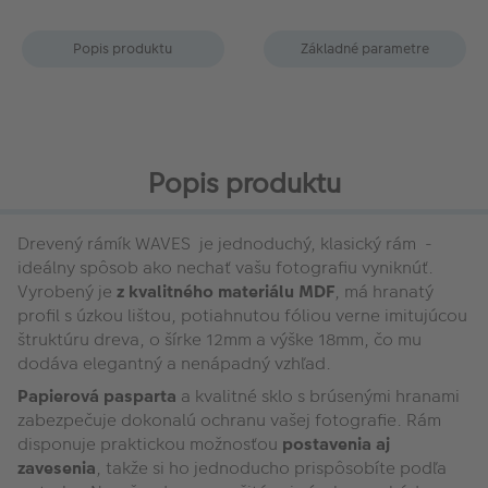
Popis produktu
Základné parametre
Popis produktu
Drevený rámík WAVES je jednoduchý, klasický rám -
ideálny spôsob ako nechať vašu fotografiu vyniknúť.
Vyrobený je
z kvalitného materiálu MDF
, má hranatý
profil s úzkou lištou, potiahnutou fóliou verne imitujúcou
štruktúru dreva, o šírke 12mm a výške 18mm, čo mu
dodáva elegantný a nenápadný vzhľad.
Papierová pasparta
a kvalitné sklo s brúsenými hranami
zabezpečuje dokonalú ochranu vašej fotografie. Rám
disponuje praktickou možnosťou
postavenia aj
zavesenia
, takže si ho jednoducho prispôsobíte podľa