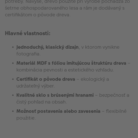
potreby. Navyše, drevo použité pri výrobe pochádza zo
šetrne obhospodarovaného lesa a rám je dodávaný s
certifikátom o pôvode dreva.
Hlavné vlastnosti:
Jednoduchý, klasický dizajn
, v ktorom vynikne
fotografia.
Materiál MDF s fóliou imitujúcou štruktúru dreva
–
kombinácia pevnosti a estetického vzhľadu.
Certifikát o pôvode dreva
– ekologický a
udržateľný výber.
Kvalitné sklo s brúsenými hranami
– bezpečnosť a
čistý pohľad na obsah.
Možnosť postavenia alebo zavesenia
– flexibilné
použitie.