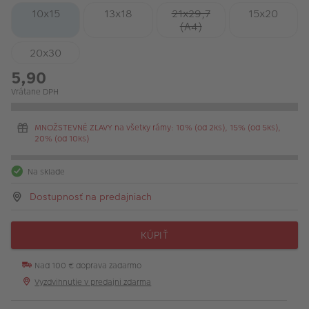
10x15
13x18
21x29,7
15x20
(A4)
20x30
5,90
Vrátane DPH
MNOŽSTEVNÉ ZĽAVY na všetky rámy: 10% (od 2ks), 15% (od 5ks),
20% (od 10ks)
Na sklade
Dostupnosť na predajniach
KÚPIŤ
Nad 100 € doprava zadarmo
Vyzdvihnutie v predajni zdarma