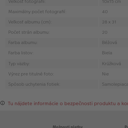
Veľkosť fotografií:
10x15 cm
Maximálny počet fotografií:
40
Veľkosť albumu (cm):
28 x 31
Počet strán albumu:
20
Farba albumu:
Béžová
Farba listov:
Biela
Typ väzby:
Krúžková
Výrez pre titulné foto:
Nie
Spôsob uchytenia fotiek:
Samolepiaca 
Tu nájdete informácie o bezpečnosti produktu a ko
Možnosti platby
P