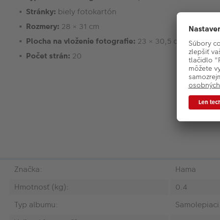
Stránky:
biely fotokartón
Rozmery:
28 × 31 cm
Plocha na vloženie fotografie:
23 × 30,5 cm
Počet strán:
20
Značka:
Hama
Hmotnosť (kg):
0.4
Typ albumu:
Samolepiaci