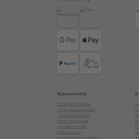
Naše produkty
E
CEWE FOTOKNIHA
F
CEWE fotokalendáre
I
CEWE fotoobrazy
P
CEWE foto ihneď
R
Vyvolanie fotiek
F
Fotodarčeky
O
Fotografie na doklady
R