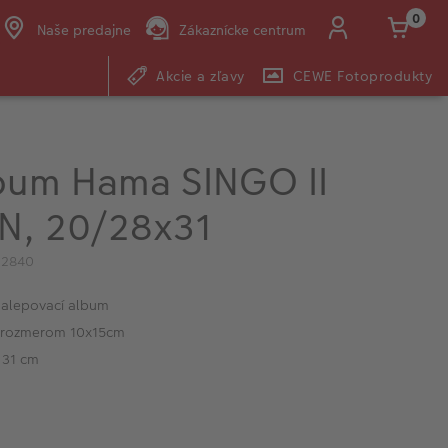
0
Naše predajne
Zákaznícke centrum
Akcie a zľavy
CEWE Fotoprodukty
E-mail:
shop@cewe.sk
bum Hama SINGO II
, 20/28x31
02840
nalepovací album
s rozmerom 10x15cm
 31 cm