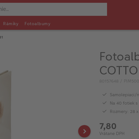
Rámiky
Fotoalbumy
31
Fotoal
COTTON
80157648 / PIM50
Samolepiaci/
Na 40 fotiek 
Rozmery: 28 x
7,80
Vrátane DPH