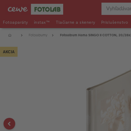
Fotoaparáty
instax™
Tlačiarne a skenery
Príslušenstvo
Fotoalbumy
Fotoalbum Hama SINGO II COTTON, 20/28x
AKCIA