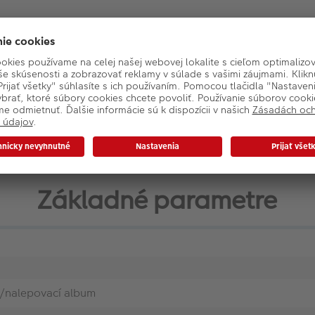
Základné parametre
/nalepovací album