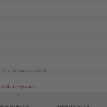
fólia (nevyžaduje lepidlo)
ntakty na výrobcu.
artneri pre dodanie
Kvalita a bezpečnosť