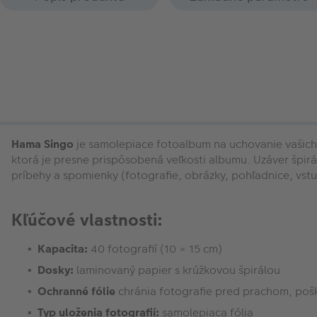
Hama Singo
je samolepiace fotoalbum na uchovanie vašich 
ktorá je presne prispôsobená veľkosti albumu. Uzáver špirá
príbehy a spomienky (fotografie, obrázky, pohľadnice, vstu
Kľúčové vlastnosti:
Kapacita:
40 fotografií (10 × 15 cm)
Dosky:
laminovaný papier s krúžkovou špirálou
Ochranné fólie
chránia fotografie pred prachom, pošk
Typ uloženia fotografií:
samolepiaca fólia