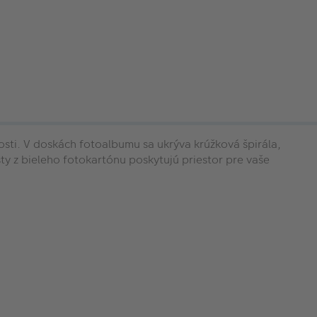
sti. V doskách fotoalbumu sa ukrýva krúžková špirála,
ty z bieleho fotokartónu poskytujú priestor pre vaše