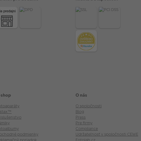
-shop
O nás
otoaparáty
O spoločnosti
nstax™
Blog
rislušenstvo
Press
ámiky
Pre firmy
otoalbumy
Compliance
bchodné podmienky
Udržateľnosť v spoločnosti CEWE
eklamačný poriadok
Fotolab.cz