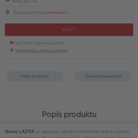
Menej ako 3 ks
Dostupnosť na predajniach
KÚPIŤ
Nad 100 € doprava zadarmo
Vyzdvihnutie v predajni zdarma
Popis produktu
Základné parametre
Popis produktu
Hama LAZISE
je zasúvací album s motívom srdca určený