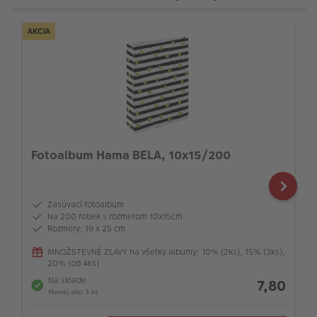
AKCIA
Fotoalbum Hama BELA, 10x15/200
Zasúvací fotoalbum
Na 200 fotiek s rozmerom 10x15cm
Rozmery: 19 x 25 cm
MNOŽSTEVNÉ ZĽAVY na všetky albumy: 10% (2ks), 15% (3ks),
20% (od 4ks)
Na sklade
7,80
Menej ako 3 ks