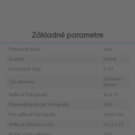
Základné parametre
Popisové pole:
true
Značka:
Hama
Hmotnosť (kg):
0.33
Zasúvací
Typ albumu:
album
Veľkosť fotografií:
10 x 15
Maximálny počet fotografií:
200
Pre veľkosť fotografií:
10x15 cm
Veľkosť albumu (cm):
22,5 x 22
Počet strán albumu:
100