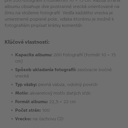
pre 200 fotografií s rozmerom 10 × 15 cm. Každá strana
albumu obsahuje dve postranné vrecká orientované na
šírku na vloženie fotografií. Vedľa každého vrecka je
umiestnené popisné pole, vďaka ktorému je možné k
fotografiám pripísať krátky komentár.
Kľúčové vlastnosti:
Kapacita albumu:
200 fotografií (formát 10 × 15
cm)
Spôsob ukladania fotografií:
zasúvacie bočné
vrecká
Typ väzby:
pevná väbza, odolný povrch
Motív:
akvarelový motív zlatých sŕdc
Formát albumu:
22,5 × 22 cm
Počet strán:
100
Vrecko:
na úschovu CD