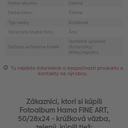
Farba albumu:
Zelená
Farba listov:
Čierna
Typ väzby:
Krúžková
Výrez pre titulné foto:
Áno
Voliteľné uloženie
Spôsob uchytenia fotiek:
(fotorožky/
štítky/lepidlo)
Tu nájdete informácie o bezpečnosti produktu a
kontakty na výrobcu.
Zákazníci, ktorí si kúpili
Fotoalbum Hama FINE ART,
50/28x24 - krúžková väzba,
zelený, kúpili tiež: