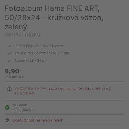
Fotoalbum Hama FINE ART,
50/28x24 - krúžková väzba,
zelený
80043132 / 80043132
Samolepiaci/nalepovací album
Pre 100 fotek o rozměru 10 x 15 cm
Rozmery: 28 x 24 cm
9,90
Vrátane DPH
MNOŽSTEVNÉ ZĽAVY na všetky albumy: 10% (2ks), 15% (3ks),
20% (od 4ks)
Na sklade
Menej ako 3 ks
Dostupnosť na predajniach