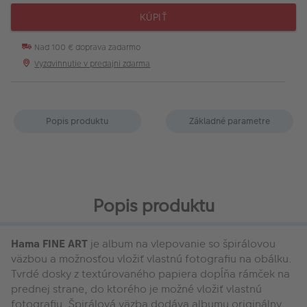
KÚPIŤ
Nad 100 € doprava zadarmo
Vyzdvihnutie v predajni zdarma
Popis produktu
Základné parametre
Popis produktu
Hama FINE ART
je album na vlepovanie so špirálovou
väzbou a možnosťou vložiť vlastnú fotografiu na obálku.
Tvrdé dosky z textúrovaného papiera dopĺňa rámček na
prednej strane, do ktorého je možné vložiť vlastnú
fotografiu. Špirálová väzba dodáva albumu originálny