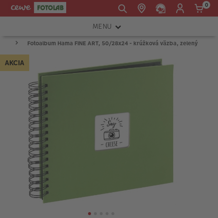
0
MENU
E-mail:
Fotoalbum Hama FINE ART, 50/28x24 - krúžková väzba, zelený
FOTOAPARÁTY
shop@cewe.sk
AKCIA
INSTAX™
TLAČIARNE A SKENERY
PRÍSLUŠENSTVO
RÁMIKY
FOTOALBUMY
Akcie a zľavy
CEWE Fotoprodukty