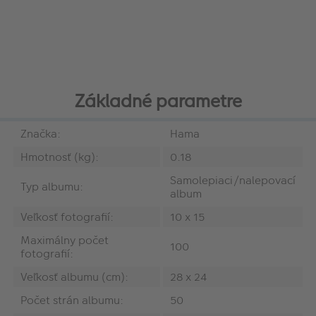
Základné parametre
Značka:
Hama
Hmotnosť (kg):
0.18
Samolepiaci/nalepovací
Typ albumu:
album
Veľkosť fotografií:
10 x 15
Maximálny počet
100
fotografií:
Veľkosť albumu (cm):
28 x 24
Počet strán albumu:
50