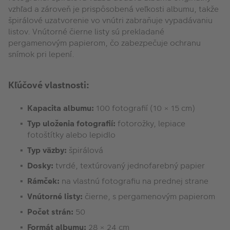
vzhľad a zároveň je prispôsobená veľkosti albumu, takže
špirálové uzatvorenie vo vnútri zabraňuje vypadávaniu
listov. Vnútorné čierne listy sú prekladané
pergamenovým papierom, čo zabezpečuje ochranu
snímok pri lepení.
Kľúčové vlastnosti:
Kapacita albumu:
100 fotografií (10 × 15 cm)
Typ uloženia fotografií:
fotorožky, lepiace
fotoštítky alebo lepidlo
Typ väzby:
špirálová
Dosky:
tvrdé, textúrovaný jednofarebný papier
Rámček:
na vlastnú fotografiu na prednej strane
Vnútorné listy:
čierne, s pergamenovým papierom
Počet strán:
50
Formát albumu:
28 × 24 cm