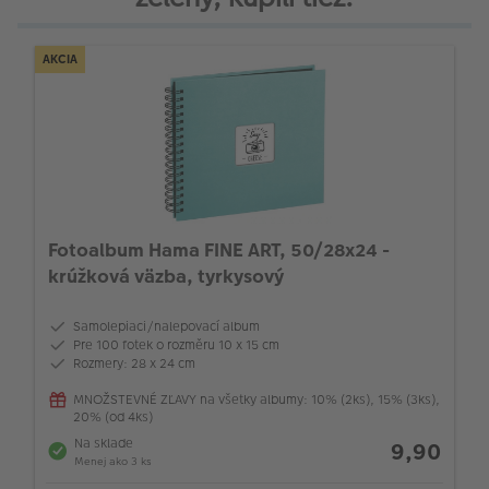
AKCIA
Fotoalbum Hama FINE ART, 50/28x24 -
krúžková väzba, tyrkysový
Samolepiaci/nalepovací album
Pre 100 fotek o rozměru 10 x 15 cm
Rozmery: 28 x 24 cm
MNOŽSTEVNÉ ZĽAVY na všetky albumy: 10% (2ks), 15% (3ks),
20% (od 4ks)
Na sklade
9,90
Menej ako 3 ks