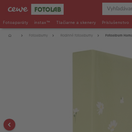
Fotoaparáty
instax™
Tlačiarne a skenery
Príslušenstvo
Fotoalbumy
Rodinné fotoalbumy
Fotoalbum Hama