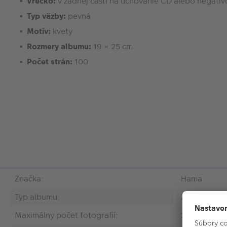
Vrecko:
v zadnej časti na uchovanie CD alebo negatív
Typ väzby:
pevná
Motív:
kvety
Rozmery albumu:
19 × 25 cm
Počet strán:
100
Značka:
Hama
Typ albumu:
Zasúvací al
Maximálny počet fotografií:
200