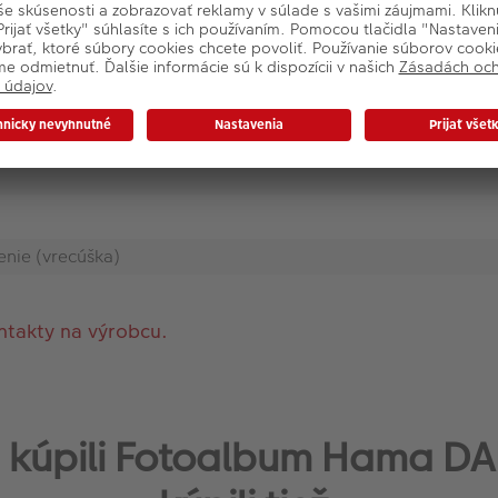
enie (vrecúška)
ntakty na výrobcu.
 si kúpili Fotoalbum Hama DA