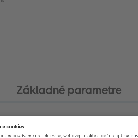
ov
Základné parametre
bum