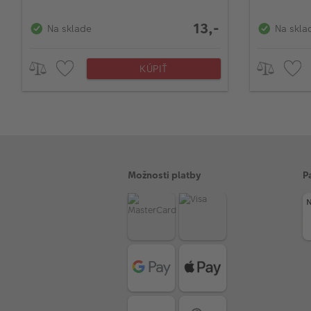
(od 4ks)
(od 4ks
13,-
Na sklade
Na skla
KÚPIŤ
Možnosti platby
P