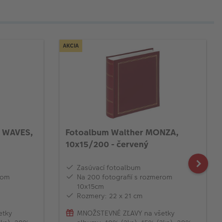
AKCIA
 WAVES,
Fotoalbum Walther MONZA,
10x15/200 - červený
Zasúvací fotoalbum
rom
Na 200 fotografií s rozmerom
10x15cm
Rozmery: 22 x 21 cm
etky
MNOŽSTEVNÉ ZĽAVY na všetky