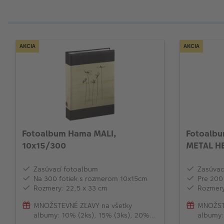
AKCIA
AKCIA
Fotoalbum Hama MALI,
Fotoalb
10x15/300
METAL HE
Zasúvací fotoalbum
Zasúvac
Na 300 fotiek s rozmerom 10x15cm
Pre 200
Rozmery: 22,5 x 33 cm
Rozmery
MNOŽSTEVNÉ ZĽAVY na všetky
MNOŽST
albumy: 10% (2ks), 15% (3ks), 20%
albumy: