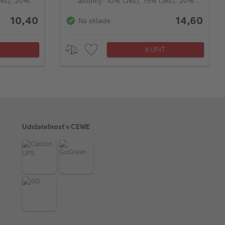
3ks), 20%
albumy: 10% (2ks), 15% (3ks), 20%
(od 4ks)
10,40
14,60
Na sklade
Ť
KÚPIŤ
Udržateľnosť v CEWE