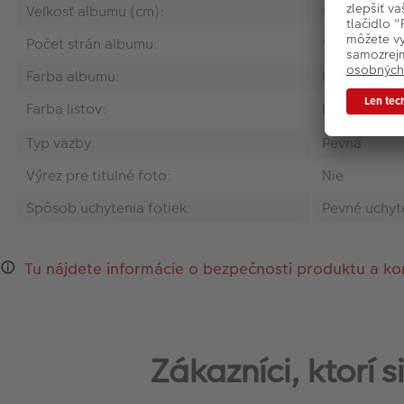
Veľkosť albumu (cm):
19 x 25
Počet strán albumu:
100
Farba albumu:
Limetková
Farba listov:
Biela
Typ väzby:
Pevná
Výrez pre titulné foto:
Nie
Spôsob uchytenia fotiek:
Pevné uchyt
Tu nájdete informácie o bezpečnosti produktu a ko
Zákazníci, ktorí