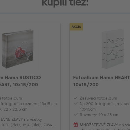
kúpili tiež:
AKCIA
um Hama RUSTICO
Fotoalbum Hama HEART
ART, 10x15/200
10x15/200
í fotoalbum
Zasúvací fotoalbum
 fotografií o rozmeru 10x15 cm
Na 200 fotografií s rozme
: 22 x 22,5 cm
10x15cm
Rozmery: 19 x 25 cm
EVNÉ ZĽAVY na všetky
 10% (2ks), 15% (3ks), 20%
MNOŽSTEVNÉ ZĽAVY na vš