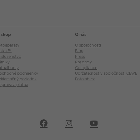
-shop
O nás
otoaparáty
O spoločnosti
nstax™
Blog
rislušenstvo
Press
ámiky
Pre firmy
otoalbumy
Compliance
bchodné podmienky
Udržateľnosť v spoločnosti CEWE
eklamačný poriadok
Fotolab.cz
oprava a platba