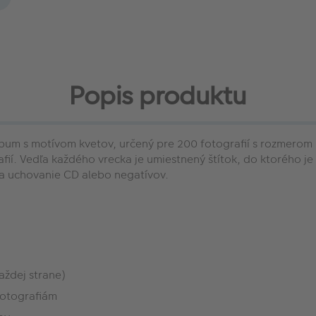
Popis produktu
lbum s motívom kvetov, určený pre 200 fotografií s rozmerom
afií. Vedľa každého vrecka je umiestnený štítok, do ktorého j
na uchovanie CD alebo negatívov.
aždej strane)
fotografiám