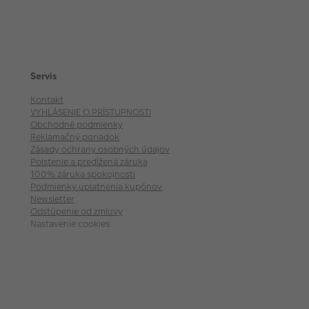
Servis
Kontakt
VYHLÁSENIE O PRÍSTUPNOSTI
Obchodné podmienky
Reklamačný poriadok
Zásady ochrany osobných údajov
Poistenie a predĺžená záruka
100% záruka spokojnosti
Podmienky uplatnenia kupónov
Newsletter
Odstúpenie od zmluvy
Nastavenie cookies