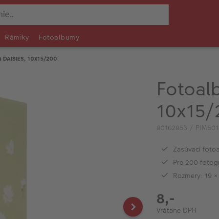
Rámiky
Fotoalbumy
 DAISIES, 10x15/200
Fotoal
10x15/
80162853 / PIM501
Zasúvací foto
Pre 200 fotog
Rozmery: 19 ×
8,-
Vrátane DPH