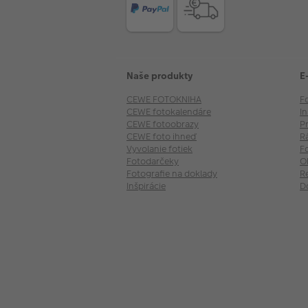
Naše produkty
E
CEWE FOTOKNIHA
F
CEWE fotokalendáre
I
CEWE fotoobrazy
P
CEWE foto ihneď
R
Vyvolanie fotiek
F
Fotodarčeky
O
Fotografie na doklady
R
Inšpirácie
D