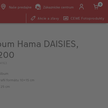
0
Naše predajne
Zákaznícke centrum
Akcie a zľavy
CEWE Fotoprodukty
E-mail:
shop@cewe.sk
bum Hama DAISIES,
200
4163
album
rafií formátu 10×15 cm
 25 cm