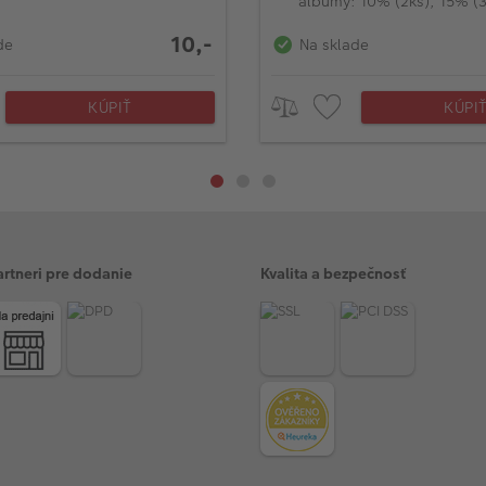
)
albumy: 10% (2ks), 15% (
(od 4ks)
10,-
de
Na sklade
KÚPIŤ
KÚPI
artneri pre dodanie
Kvalita a bezpečnosť