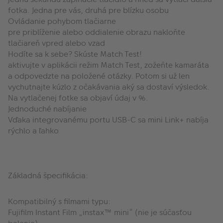
fotka. Jedna pre vás, druhá pre blízku osobu
Ovládanie pohybom tlačiarne
pre priblíženie alebo oddialenie obrazu nakloňte
tlačiareň vpred alebo vzad
Hodíte sa k sebe? Skúste Match Test!
aktivujte v aplikácii režim Match Test, zožeňte kamaráta
a odpovedzte na položené otázky. Potom si už len
vychutnajte kúzlo z očakávania aký sa dostaví výsledok.
Na vytlačenej fotke sa objaví údaj v %.
Jednoduché nabíjanie
Vďaka integrovanému portu USB-C sa mini Link+ nabíja
rýchlo a ľahko
Základná špecifikácia:
Kompatibilný s filmami typu:
Fujifilm Instant Film „instax™ mini“ (nie je súčasťou