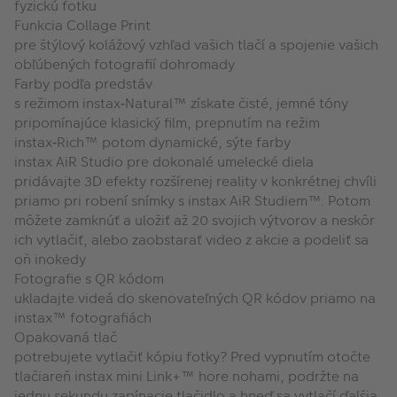
fyzickú fotku
Funkcia Collage Print
pre štýlový kolážový vzhľad vašich tlačí a spojenie vašich
obľúbených fotografií dohromady
Farby podľa predstáv
s režimom instax‑Natural™ získate čisté, jemné tóny
pripomínajúce klasický film, prepnutím na režim
instax‑Rich™ potom dynamické, sýte farby
instax AiR Studio pre dokonalé umelecké diela
pridávajte 3D efekty rozšírenej reality v konkrétnej chvíli
priamo pri robení snímky s instax AiR Studiem™. Potom
môžete zamknúť a uložiť až 20 svojich výtvorov a neskôr
ich vytlačiť, alebo zaobstarať video z akcie a podeliť sa
oň inokedy
Fotografie s QR kódom
ukladajte videá do skenovateľných QR kódov priamo na
instax™ fotografiách
Opakovaná tlač
potrebujete vytlačiť kópiu fotky? Pred vypnutím otočte
tlačiareň instax mini Link+™ hore nohami, podržte na
jednu sekundu zapínacie tlačidlo a hneď sa vytlačí ďalšia