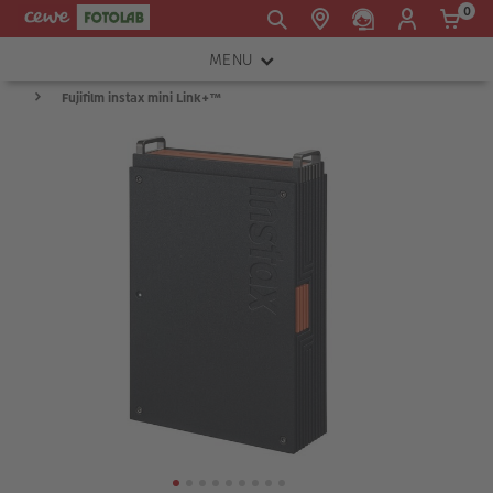
0
MENU
E-mail:
Fujifilm instax mini Link+™
FOTOAPARÁTY
shop@cewe.sk
INSTAX™
TLAČIARNE A SKENERY
PRÍSLUŠENSTVO
RÁMIKY
FOTOALBUMY
Akcie a zľavy
CEWE Fotoprodukty