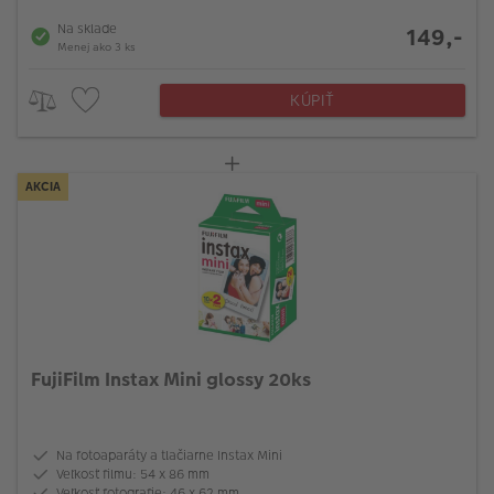
Na sklade
149,-
Menej ako 3 ks
KÚPIŤ
AKCIA
FujiFilm Instax Mini glossy 20ks
Na fotoaparáty a tlačiarne Instax Mini
Veľkosť filmu: 54 x 86 mm
Veľkosť fotografie: 46 x 62 mm