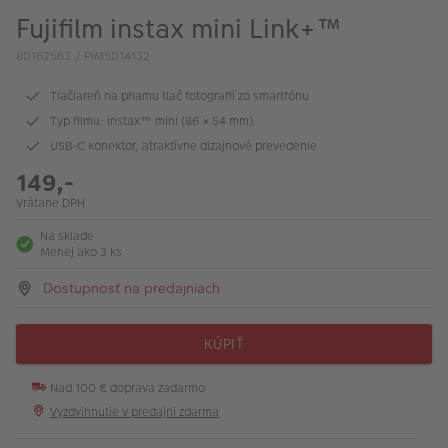
Fujifilm instax mini Link+™
80162563 / PIM5014132
Tlačiareň na priamu tlač fotografií zo smartfónu
Typ filmu: instax™ mini (86 × 54 mm)
USB-C konektor, atraktívne dizajnové prevedenie
149,-
Vrátane DPH
Na sklade
Menej ako 3 ks
Dostupnosť na predajniach
KÚPIŤ
Nad 100 € doprava zadarmo
Vyzdvihnutie v predajni zdarma