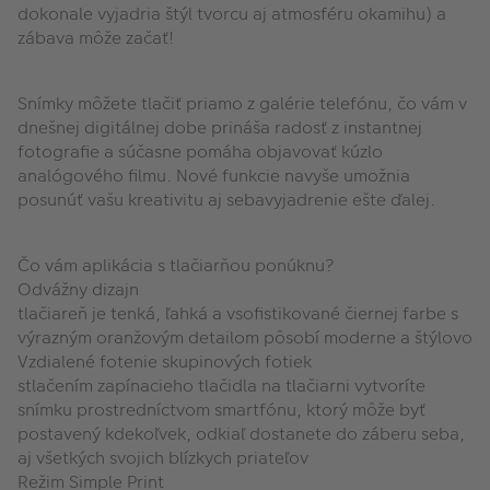
dokonale vyjadria štýl tvorcu aj atmosféru okamihu) a
zábava môže začať!
Snímky môžete tlačiť priamo z galérie telefónu, čo vám v
dnešnej digitálnej dobe prináša radosť z instantnej
fotografie a súčasne pomáha objavovať kúzlo
analógového filmu. Nové funkcie navyše umožnia
posunúť vašu kreativitu aj sebavyjadrenie ešte ďalej.
Čo vám aplikácia s tlačiarňou ponúknu?
Odvážny dizajn
tlačiareň je tenká, ľahká a vsofistikované čiernej farbe s
výrazným oranžovým detailom pôsobí moderne a štýlovo
Vzdialené fotenie skupinových fotiek
stlačením zapínacieho tlačidla na tlačiarni vytvoríte
snímku prostredníctvom smartfónu, ktorý môže byť
postavený kdekoľvek, odkiaľ dostanete do záberu seba,
aj všetkých svojich blízkych priateľov
Režim Simple Print