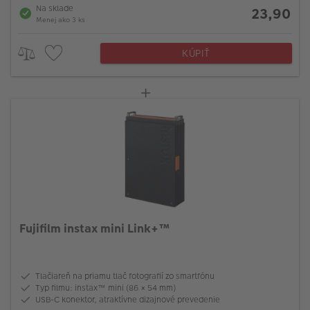
Na sklade
23,90
Menej ako 3 ks
KÚPIŤ
Fujifilm instax mini Link+™
Tlačiareň na priamu tlač fotografií zo smartfónu
Typ filmu: instax™ mini (86 × 54 mm)
USB-C konektor, atraktívne dizajnové prevedenie