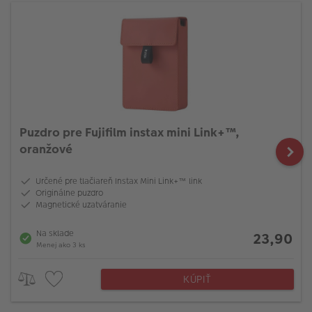
Puzdro pre Fujifilm instax mini Link+™,
oranžové
Určené pre tlačiareň Instax Mini Link+™ link
Originálne puzdro
Magnetické uzatváranie
Na sklade
23,90
Menej ako 3 ks
KÚPIŤ