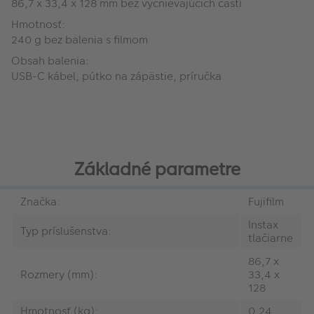
86,7 x 33,4 x 128 mm bez vyčnievajúcich častí
Hmotnosť:
240 g bez balenia s filmom
Obsah balenia:
USB-C kábel, pútko na zápästie, príručka
Základné parametre
Značka:
Fujifilm
Instax
Typ príslušenstva:
tlačiarne
86,7 x
Rozmery (mm):
33,4 x
128
Hmotnosť (kg):
0.24