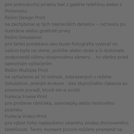
pre jednoduchú priamu tlač z galérie telefónu alebo z
Pinterestu
Režim Design Print
na zachytenie aj tých najmenších detailov – od textu po
ilustrácie alebo grafické prvky
Režim Simulation
pre ľahkú predstavu ako bude fotografia vyzerať vo
vašom byte na stene, poličke alebo stole a či dokonale
zodpovedá vášmu dizajnovému zámeru ...to všetko pred
samotným vytlačením
Režim Multiple Print
na vytlačenie až 10 snímok, zobrazených v režime
Simulation, jedným krokom - bez zbytočného čakania av
presnom poradí, ktoré ste si zvolili
Funkcia Frame Print
pre pridanie rámčeka, samolepky alebo textového
popisku
Funkcia Video Print
pre výber toho najlepšieho okamihu zvidea zhotoveného
telefónom. Tento moment potom môžete premeniť na