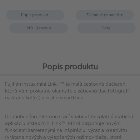
Popis produktu
Základné parametre
Príslušenstvo
Sety
Popis produktu
Fujifilm instax mini Link+™ je malá cestovná tlačiareň,
ktorá Vám poskytne okamžitú a zábavnú tlač fotografií
(vrátane koláží) z vášho smartfónu.
Do mobilného telefónu stačí stiahnuť bezplatnú mobilnú
aplikáciu instax mini Link™, ktorá disponuje novými
funkciami zameranými na inšpiráciu, výraz a kreativitu
(vrátane nových a vylepšených režimov tlače, ktoré