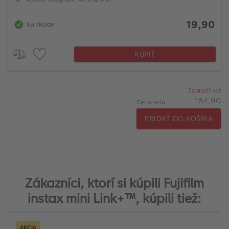
19,90
Na sklade
KÚPIŤ
Zobraziť set
184,90
Cena setu
PRIDAŤ DO KOŠÍKA
Zákazníci, ktorí si kúpili Fujifilm
instax mini Link+™, kúpili tiež:
AKCIA