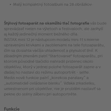
Malý kompaktný fotoalbum na 28 obrázkov
Štýlový fotoaparát na okamžitú tlač fotografie
vás bude
sprevádzať nielen na výletoch a festivaloch, ale zachytí
aj každý jedinečný moment bežného dňa.
INSTAX mini 12 je nástupcom modelu mini 11 s mierne
upravenými krivkami a zaobleniami na tele fotoaparátu,
čím sa dosiahla väčšia uhladenosť a plynulosť línií. K
zásadným zmenám patrí "štartovanie" fotoaparátu, pri
ktorom pôvodné tlačidlo nahradil prstenec okolo
objektívu, ktorý v jednej polohe fotoaparát zapne a v
ďalšej ho nastaví do režimu autoportrét - selfie.
Medzi nové funkcie patrí „korekcia paralaxy“ a
„automatické ovládanie blesku“. Vďaka zrkadielku,
umiestnenom pri objektíve, nie je problém nastaviť sa
pekne do scény záberu pri autoportréte.
Funkcie