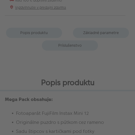
Nad 100 € doprava zadarmo
Vyzdvihnutie v predajni zdarma
Popis produktu
Základné parametre
Príslušenstvo
Popis produktu
Mega Pack obsahuje:
Fotoaparát FujiFilm Instax Mini 12
Originálne puzdro s pútkom cez rameno
Sadu štipcov s kartičkami pod fotky