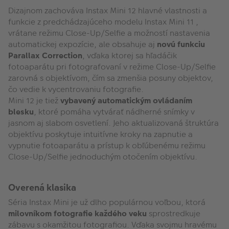
Dizajnom zachováva Instax Mini 12 hlavné vlastnosti a
funkcie z predchádzajúceho modelu Instax Mini 11 ,
vrátane režimu Close-Up/Selfie a možností nastavenia
automatickej expozície, ale obsahuje aj
novú funkciu
Parallax Correction
, vďaka ktorej sa hľadáčik
fotoaparátu pri fotografovaní v režime Close-Up/Selfie
zarovná s objektívom, čím sa zmenšia posuny objektov,
čo vedie k vycentrovaniu fotografie.
Mini 12 je tiež
vybavený automatickým ovládaním
blesku
, ktoré pomáha vytvárať nádherné snímky v
jasnom aj slabom osvetlení. Jeho aktualizovaná štruktúra
objektívu poskytuje intuitívne kroky na zapnutie a
vypnutie fotoaparátu a prístup k obľúbenému režimu
Close-Up/Selfie jednoduchým otočením objektívu.
Overená klasika
Séria Instax Mini je už dlho populárnou voľbou, ktorá
milovníkom fotografie každého veku
sprostredkuje
zábavu s okamžitou fotografiou. Vďaka svojmu hravému