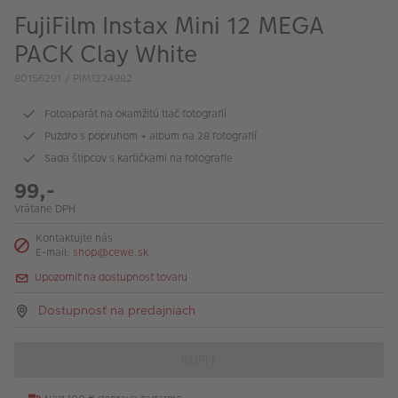
FujiFilm Instax Mini 12 MEGA
PACK Clay White
80156291 / PIM1224982
Fotoaparát na okamžitú tlač fotografií
Puzdro s popruhom + album na 28 fotografií
Sada štipcov s kartičkami na fotografie
99,-
Vrátane DPH
Kontaktujte nás
E-mail:
shop@cewe.sk
Upozorniť na dostupnosť tovaru
Dostupnosť na predajniach
KÚPIŤ