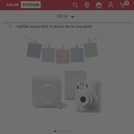
0
MENU
E-mail:
FujiFilm Instax Mini 12 MEGA PACK Clay White
FOTOAPARÁTY
shop@cewe.sk
INSTAX™
TLAČIARNE A SKENERY
PRÍSLUŠENSTVO
RÁMIKY
FOTOALBUMY
Akcie a zľavy
CEWE Fotoprodukty