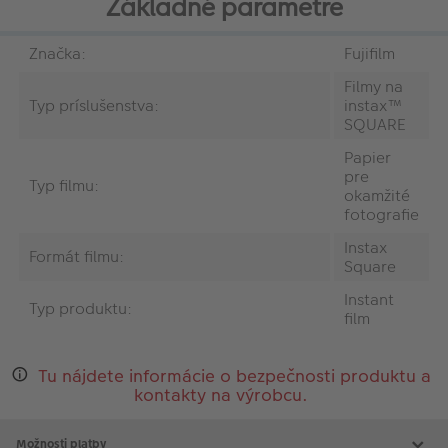
Základné parametre
Značka:
Fujifilm
Filmy na
Typ príslušenstva:
instax™
SQUARE
Papier
pre
Typ filmu:
okamžité
fotografie
Instax
Formát filmu:
Square
Instant
Typ produktu:
film
Tu nájdete informácie o bezpečnosti produktu a
kontakty na výrobcu.
Možnosti platby