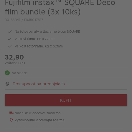
Fujifilm instax™ SQUARE Deco
film bundle (3x 10ks)
80163847 / PIM5017617
Na fotoaparáty a tlačiarne typu: SQUARE
Veľkosť filmu: 86 x 72mm
Veľkosť fotografie: 62 x 62mm
32,90
Vrátane DPH
Na sklade
Dostupnosť na predajniach
KÚPIŤ
Nad 100 € doprava zadarmo
Vyzdvihnutie v predajni zdarma