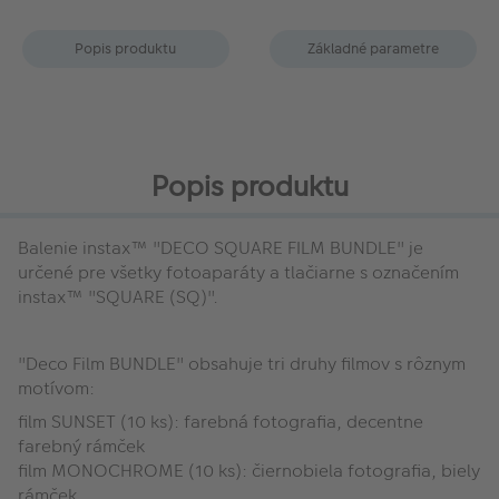
Popis produktu
Základné parametre
Popis produktu
Balenie instax™ "DECO SQUARE FILM BUNDLE" je
určené pre všetky fotoaparáty a tlačiarne s označením
instax™ "SQUARE (SQ)".
"Deco Film BUNDLE" obsahuje tri druhy filmov s rôznym
motívom:
film SUNSET (10 ks): farebná fotografia, decentne
farebný rámček
film MONOCHROME (10 ks): čiernobiela fotografia, biely
rámček