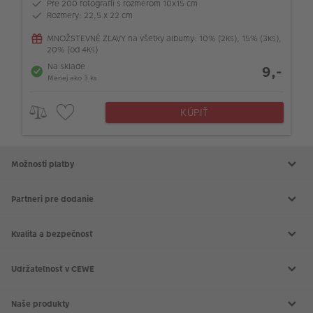
Pre 200 fotografií s rozmerom 10x15 cm
Rozmery: 22,5 x 22 cm
MNOŽSTEVNÉ ZĽAVY na všetky albumy: 10% (2ks), 15% (3ks),
20% (od 4ks)
Na sklade
9,-
Menej ako 3 ks
KÚPIŤ
Možnosti platby
Partneri pre dodanie
Kvalita a bezpečnosť
Udržateľnosť v CEWE
Naše produkty