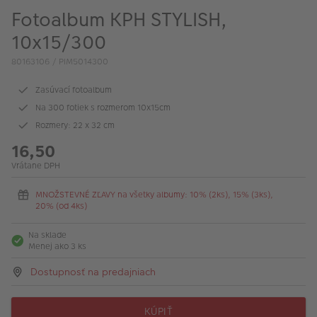
Fotoalbum KPH STYLISH,
10x15/300
80163106 / PIM5014300
Zasúvací fotoalbum
Na 300 fotiek s rozmerom 10x15cm
Rozmery: 22 x 32 cm
16,50
Vrátane DPH
MNOŽSTEVNÉ ZĽAVY na všetky albumy: 10% (2ks), 15% (3ks),
20% (od 4ks)
Na sklade
Menej ako 3 ks
Dostupnosť na predajniach
KÚPIŤ