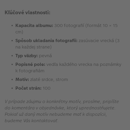
Kľúčové vlastnosti:
Kapacita albumu:
300 fotografií (formát 10 × 15
cm)
Spôsob ukladania fotografií:
zasúvacie vrecká (3
na každej strane)
Typ väzby:
pevná
Popisné pole:
vedľa každého vrecka na poznámky
k fotografiám
Motív:
zlaté srdce, strom
Počet strán:
100
V prípade záujmu o konkrétny motív, prosíme, pripíšte
do komentára v objednávke, ktorý uprednostňujete.
Pokiaľ už daný motív nebudeme mať k dispozícii,
budeme Vás kontaktovať.