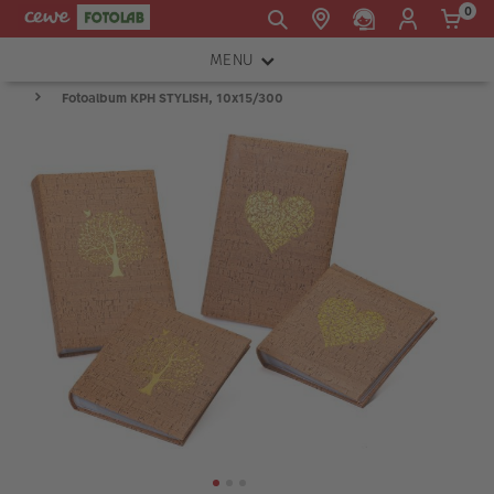
0
MENU
E-mail:
Fotoalbum KPH STYLISH, 10x15/300
FOTOAPARÁTY
shop@cewe.sk
INSTAX™
TLAČIARNE A SKENERY
PRÍSLUŠENSTVO
RÁMIKY
FOTOALBUMY
Akcie a zľavy
CEWE Fotoprodukty