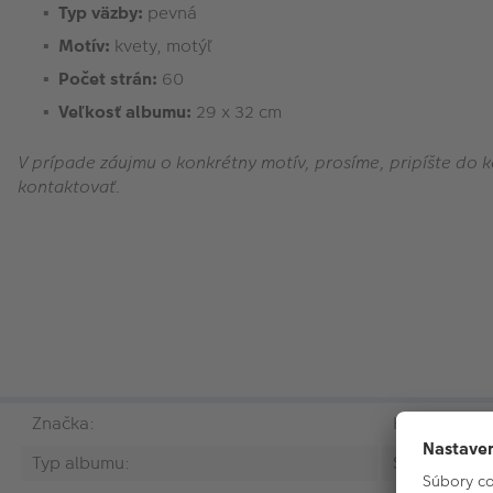
Typ väzby:
pevná
Motív:
kvety, motýľ
Počet strán:
60
Veľkosť albumu:
29 x 32 cm
V prípade záujmu o konkrétny motív, prosíme, pripíšte do
kontaktovať.
Značka:
KPH
Typ albumu:
Samolepiaci