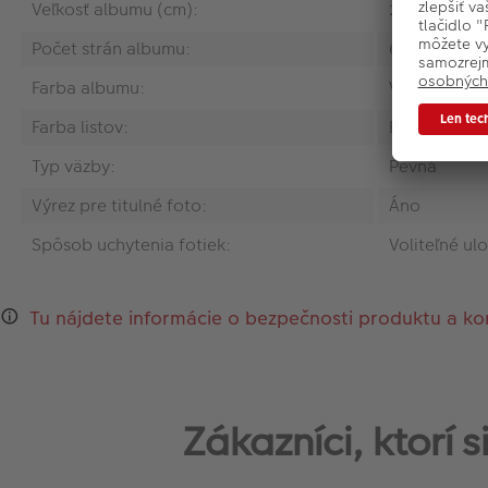
Veľkosť albumu (cm):
29 x 32
Počet strán albumu:
60
Farba albumu:
Viac variant
Farba listov:
Biela
Typ väzby:
Pevná
Výrez pre titulné foto:
Áno
Spôsob uchytenia fotiek:
Voliteľné ul
Tu nájdete informácie o bezpečnosti produktu a ko
Zákazníci, ktorí 