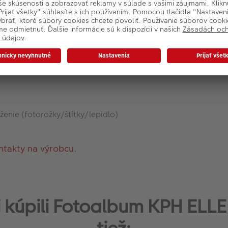
oženie (fotorožky/štítky/lepidlo)
ntakty na výrobcu.
si kúpili Fotoalbum KPH ELLE