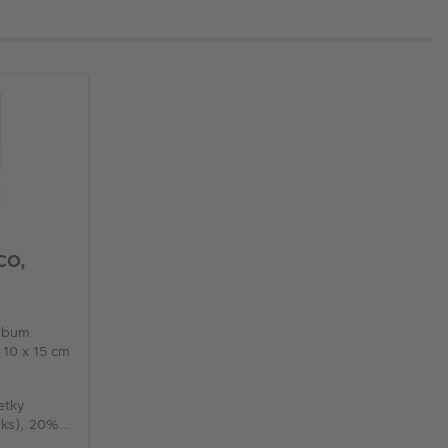
CO,
album
 10 x 15 cm
etky
3ks), 20%