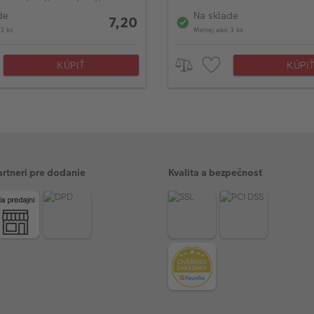
)
de
Na sklade
7,20
3 ks
Menej ako 3 ks
KÚPIŤ
KÚPI
artneri pre dodanie
Kvalita a bezpečnosť