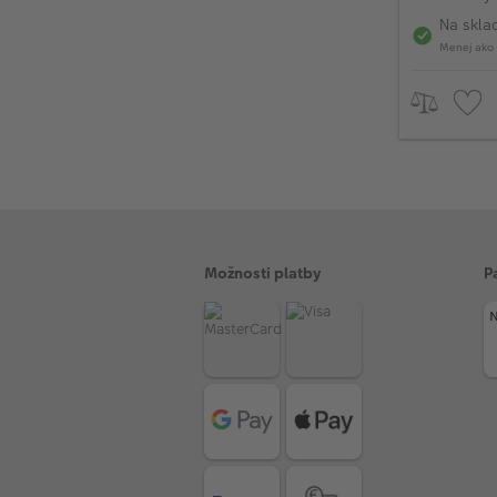
(od 4ks
Na skla
Menej ako 
Možnosti platby
P