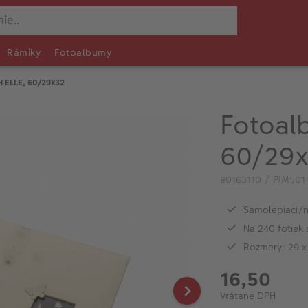
Rámiky
Fotoalbumy
H ELLE, 60/29x32
Fotoal
60/29
80163110 / PIM501
Samolepiaci/
Na 240 fotiek
Rozmery: 29 x
16,50
Vrátane DPH