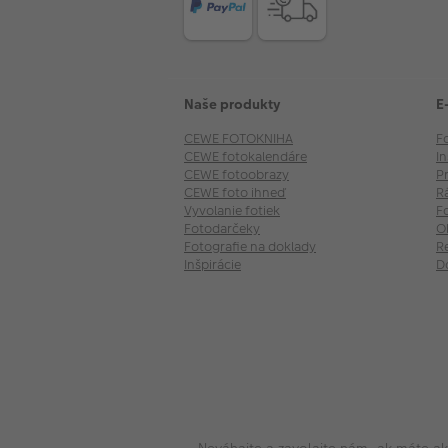
Naše produkty
E
CEWE FOTOKNIHA
F
CEWE fotokalendáre
I
CEWE fotoobrazy
P
CEWE foto ihneď
R
Vyvolanie fotiek
F
Fotodarčeky
O
Fotografie na doklady
R
Inšpirácie
D