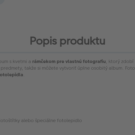
Popis produktu
lbum s kvetmi a
rámčekom pre vlastnú fotografiu
, ktorý zdobí
šie predmety, takže si môžete vytvoriť úplne osobitý album. 
fotolepidla
.
otoštítky alebo špeciálne fotolepidlo