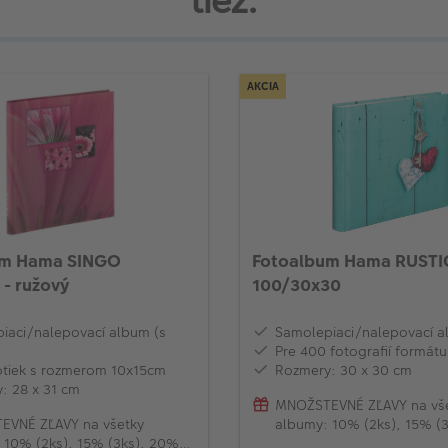
tiež:
AKCIA
um Hama SINGO
Fotoalbum Hama RUSTI
 - ružový
100/30x30
iaci/nalepovací album (s
Samolepiaci/nalepovací 
Pre 400 fotografií formátu
otiek s rozmerom 10x15cm
Rozmery: 30 x 30 cm
: 28 x 31 cm
MNOŽSTEVNÉ ZĽAVY na vš
EVNÉ ZĽAVY na všetky
albumy: 10% (2ks), 15% (
 10% (2ks), 15% (3ks), 20%
(od 4ks)