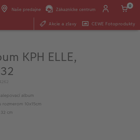
0
Naše predajne
Zákaznícke centrum
Akcie a zľavy
CEWE Fotoprodukty
E-mail:
shop@cewe.sk
bum KPH ELLE,
x32
4262
nalepovací album
 s rozmerom 10x15cm
 32 cm