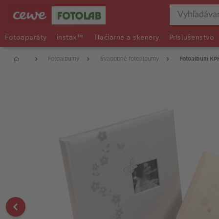
Fotoaparáty
instax™
Tlačiarne a skenery
Príslušenstvo
Fotoalbumy
Svadobné fotoalbumy
Fotoalbum KP