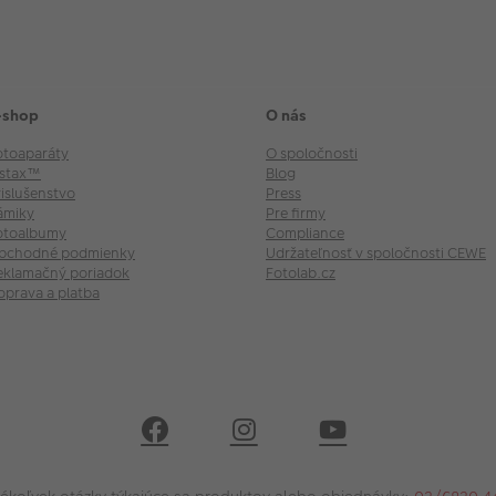
-shop
O nás
otoaparáty
O spoločnosti
nstax™
Blog
rislušenstvo
Press
ámiky
Pre firmy
otoalbumy
Compliance
bchodné podmienky
Udržateľnosť v spoločnosti CEWE
eklamačný poriadok
Fotolab.cz
oprava a platba