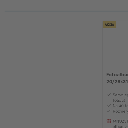
AKCIA
Fotoalb
20/28x31
Samolep
fóliou)
Na 40 f
Rozmery
MNOŽST
albumy: