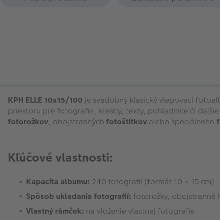
KPH ELLE 10x15/100
je svadobný klasický vlepovací fotoa
priestoru pre fotografie, kresby, texty, pohľadnice či ďal
fotorožkov
, obojstranných
fotoštítkov
alebo špeciálneho
Kľúčové vlastnosti:
Kapacita albumu:
240 fotografií (formát 10 × 15 cm)
Spôsob ukladania fotografií:
fotorožky, obojstranné f
Vlastný rámček:
na vloženie vlastnej fotografie