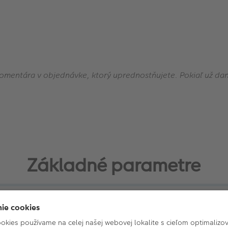
 komentára v objednávke, ktorý uprednostňujete.
Pokiaľ už da
Základné parametre
/nalepovací album