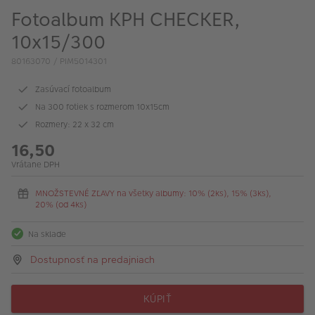
Fotoalbum KPH CHECKER,
10x15/300
80163070 / PIM5014301
Zasúvací fotoalbum
Na 300 fotiek s rozmerom 10x15cm
Rozmery: 22 x 32 cm
16,50
Vrátane DPH
MNOŽSTEVNÉ ZĽAVY na všetky albumy: 10% (2ks), 15% (3ks),
20% (od 4ks)
Na sklade
Dostupnosť na predajniach
KÚPIŤ