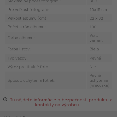
Maximálny počet fotografií:
300
Pre veľkosť fotografií:
10x15 cm
Veľkosť albumu (cm):
22 x 32
Počet strán albumu:
100
Viac
Farba albumu:
variant
Farba listov:
Biela
Typ väzby:
Pevná
Výrez pre titulné foto:
Nie
Pevné
Spôsob uchytenia fotiek:
uchytenie
(vrecúška)
Tu nájdete informácie o bezpečnosti produktu a
kontakty na výrobcu.