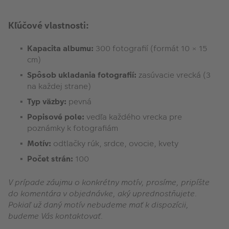
Kľúčové vlastnosti:
Kapacita albumu:
300 fotografií (formát 10 × 15
cm)
Spôsob ukladania fotografií:
zasúvacie vrecká (3
na každej strane)
Typ väzby:
pevná
Popisové pole:
vedľa každého vrecka pre
poznámky k fotografiám
Motív:
odtlačky rúk, srdce, ovocie, kvety
Počet strán:
100
V prípade záujmu o konkrétny motív, prosíme, pripíšte
do komentára v objednávke, aký uprednostňujete.
Pokiaľ už daný motív nebudeme mať k dispozícii,
budeme Vás kontaktovať.