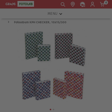
0
MENU
E-mail:
Fotoalbum KPH CHECKER, 10x15/300
FOTOAPARÁTY
shop@cewe.sk
INSTAX™
TLAČIARNE A SKENERY
PRÍSLUŠENSTVO
RÁMIKY
FOTOALBUMY
Akcie a zľavy
CEWE Fotoprodukty