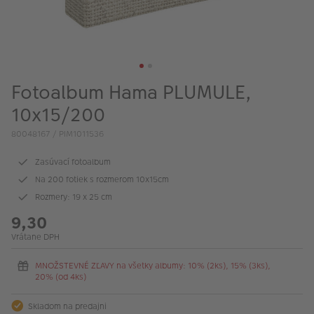
Fotoalbum Hama PLUMULE,
10x15/200
80048167 / PIM1011536
Zasúvací fotoalbum
Na 200 fotiek s rozmerom 10x15cm
Rozmery: 19 x 25 cm
9,30
Vrátane DPH
MNOŽSTEVNÉ ZĽAVY na všetky albumy: 10% (2ks), 15% (3ks),
20% (od 4ks)
Skladom na predajni