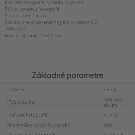
Pre 200 fotografií formátu 10x15 cm
Štítky k popisu fotografií
Pevná lepená väzba
Vrecko pre uchovanie negatívov alebo CD
100 strán
Formát albumu: 19x25 cm
Základné parametre
Značka:
Hama
Zasúvací
Typ albumu:
album
Veľkosť fotografií:
10 x 15
Maximálny počet fotografií:
200
Pre veľkosť fotografií:
10x15 cm