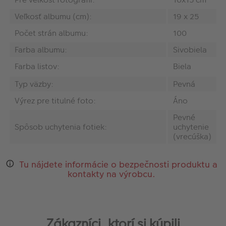
Veľkosť albumu (cm):
19 x 25
Počet strán albumu:
100
Farba albumu:
Sivobiela
Farba listov:
Biela
Typ väzby:
Pevná
Výrez pre titulné foto:
Áno
Pevné
Spôsob uchytenia fotiek:
uchytenie
(vrecúška)
Tu nájdete informácie o bezpečnosti produktu a
kontakty na výrobcu.
Zákazníci, ktorí si kúpili