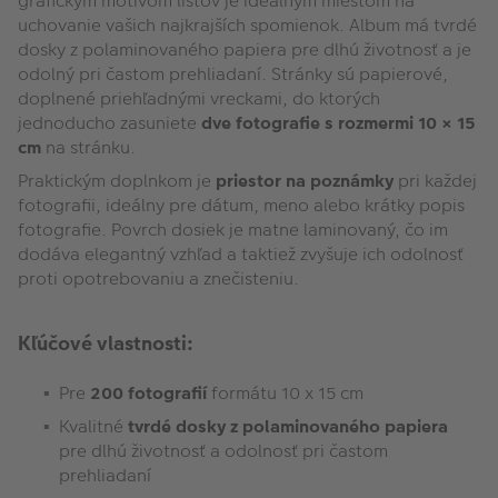
grafickým motívom listov je ideálnym miestom na
uchovanie vašich najkrajších spomienok. Album má tvrdé
dosky z polaminovaného papiera pre dlhú životnosť a je
odolný pri častom prehliadaní. Stránky sú papierové,
doplnené priehľadnými vreckami, do ktorých
jednoducho zasuniete
dve fotografie s rozmermi 10 × 15
cm
na stránku.
Praktickým doplnkom je
priestor na poznámky
pri každej
fotografii, ideálny pre dátum, meno alebo krátky popis
fotografie. Povrch dosiek je matne laminovaný, čo im
dodáva elegantný vzhľad a taktiež zvyšuje ich odolnosť
proti opotrebovaniu a znečisteniu.
Kľúčové vlastnosti:
Pre
200 fotografií
formátu 10 x 15 cm
Kvalitné
tvrdé dosky z polaminovaného papiera
pre dlhú životnosť a odolnosť pri častom
prehliadaní