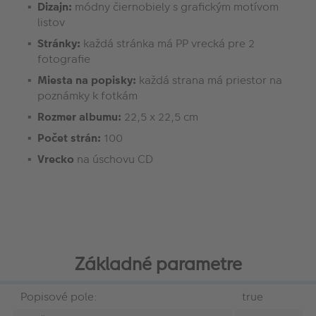
Dizajn:
módny čiernobiely s grafickým motívom
listov
Stránky:
každá stránka má PP vrecká pre 2
fotografie
Miesta na popisky:
každá strana má priestor na
poznámky k fotkám
Rozmer albumu:
22,5 x 22,5 cm
Počet strán:
100
Vrecko
na úschovu CD
Základné parametre
Popisové pole:
true