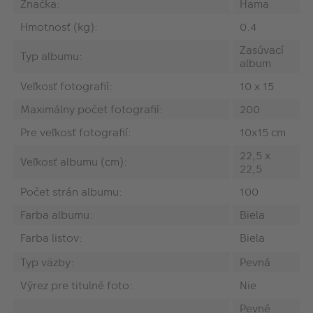
Značka:
Hama
Hmotnosť (kg):
0.4
Zasúvací
Typ albumu:
album
Veľkosť fotografií:
10 x 15
Maximálny počet fotografií:
200
Pre veľkosť fotografií:
10x15 cm
22,5 x
Veľkosť albumu (cm):
22,5
Počet strán albumu:
100
Farba albumu:
Biela
Farba listov:
Biela
Typ väzby:
Pevná
Výrez pre titulné foto:
Nie
Pevné