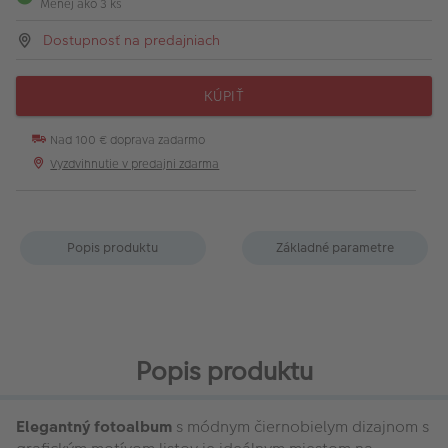
Menej ako 3 ks
Dostupnosť na predajniach
KÚPIŤ
Nad 100 € doprava zadarmo
Vyzdvihnutie v predajni zdarma
Popis produktu
Základné parametre
Popis produktu
Elegantný fotoalbum
s módnym čiernobielym dizajnom s