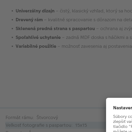
Univerzálny dizajn
– čistý, klasický vzhľad, ktorý sa h
Drevený rám
– kvalitné spracovanie s dôrazom na deta
Sklenená predná strana s paspartou
– ochrana aj zvý
Spoľahlivé uchytenie
– zadná MDF doska s háčikmi a 
Variabilné použitie
– možnosť zavesenia aj postavenia
Formát rámu: Štvorcový
Veľkosť fotografie s paspartou: 15x15