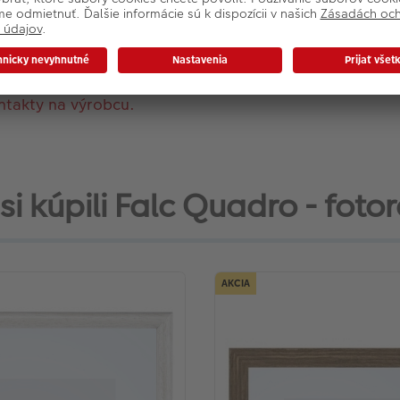
Veľkosť fotografie: 20x20
Materiál rámu: Drevo
Farba: Biela
ntakty na výrobcu.
si kúpili Falc Quadro - fotor
AKCIA