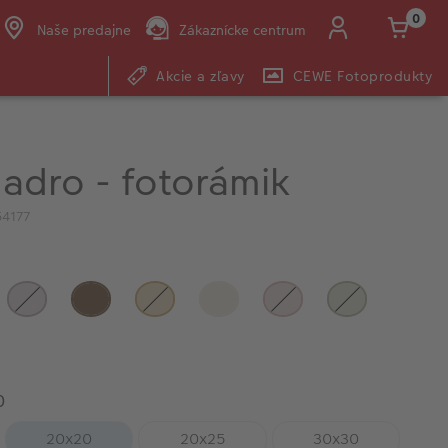
0
Naše predajne
Zákaznícke centrum
Akcie a zľavy
CEWE Fotoprodukty
E-mail:
shop@cewe.sk
adro - fotorámik
4177
0
20x20
20x25
30x30