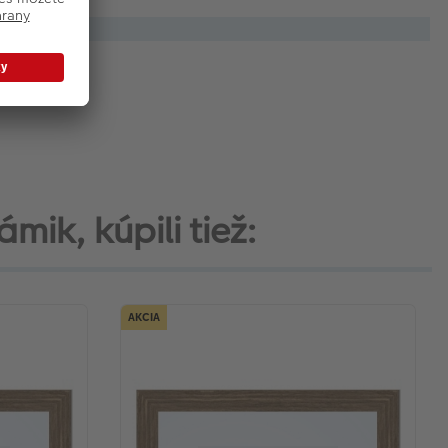
ámik, kúpili tiež:
AKCIA