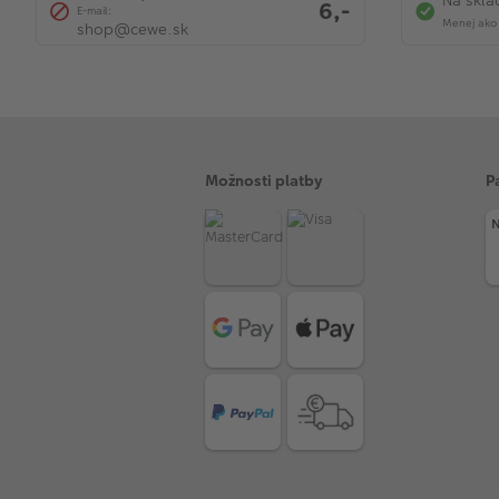
Na skla
6,-
E-mail:
Menej ako 
shop@cewe.sk
Možnosti platby
P