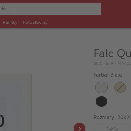
Rámiky
Fotoalbumy
Falc Qu
80054859 / PIM105
Farba: Biela
Rozmery: 20x2
15x15