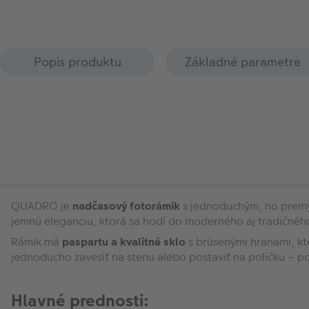
Popis produktu
Základné parametre
QUADRO je
nadčasový fotorámik
s jednoduchým, no premysl
jemnú eleganciu, ktorá sa hodí do moderného aj tradičného
Rámik má
paspartu a kvalitné sklo
s brúsenými hranami, kt
jednoducho zavesiť na stenu alebo postaviť na poličku – po
Hlavné prednosti: