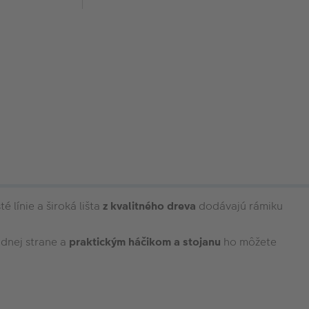
 línie a široká lišta
z kvalitného dreva
dodávajú rámiku
adnej strane a
praktickým háčikom a stojanu
ho môžete