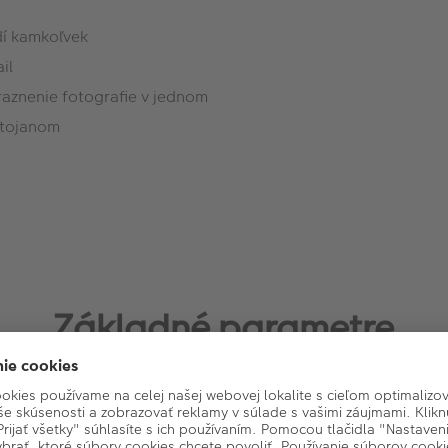
odí kamkoľvek
il
raznenie fotografie v jednom
stojanom
Základné parametre
Typ rámu: Klasický
Stojan: Áno