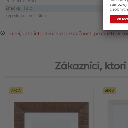
Pasparta: Áno
Značka: Falc
Typ skla rámu: Sklo
Tu nájdete informácie o bezpečnosti produktu a ko
Zákazníci, ktorí 
AKCIA
AKCIA