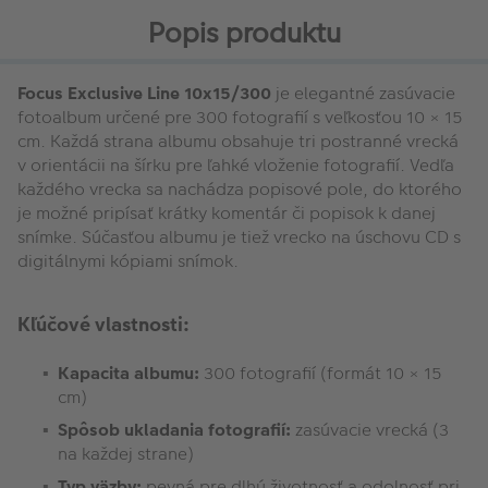
Popis produktu
Focus Exclusive Line 10x15/300
je elegantné zasúvacie
fotoalbum určené pre 300 fotografií s veľkosťou 10 × 15
cm. Každá strana albumu obsahuje tri postranné vrecká
v orientácii na šírku pre ľahké vloženie fotografií. Vedľa
každého vrecka sa nachádza popisové pole, do ktorého
je možné pripísať krátky komentár či popisok k danej
snímke. Súčasťou albumu je tiež vrecko na úschovu CD s
digitálnymi kópiami snímok.
Kľúčové vlastnosti:
Kapacita albumu:
300 fotografií (formát 10 × 15
cm)
Spôsob ukladania fotografií:
zasúvacie vrecká (3
na každej strane)
Typ väzby:
pevná pre dlhú životnosť a odolnosť pri