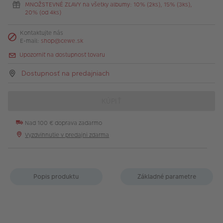
MNOŽSTEVNÉ ZĽAVY na všetky albumy: 10% (2ks), 15% (3ks),
20% (od 4ks)
Kontaktujte nás
E-mail:
shop@cewe.sk
Upozorniť na dostupnosť tovaru
Dostupnosť na predajniach
KÚPIŤ
Nad 100 € doprava zadarmo
Vyzdvihnutie v predajni zdarma
Popis produktu
Základné parametre