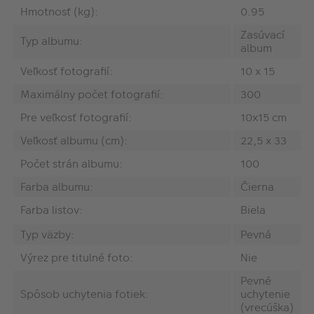
Hmotnosť (kg):
0.95
Zasúvací
Typ albumu:
album
Veľkosť fotografií:
10 x 15
Maximálny počet fotografií:
300
Pre veľkosť fotografií:
10x15 cm
Veľkosť albumu (cm):
22,5 x 33
Počet strán albumu:
100
Farba albumu:
Čierna
Farba listov:
Biela
Typ väzby:
Pevná
Výrez pre titulné foto:
Nie
Pevné
Spôsob uchytenia fotiek:
uchytenie
(vrecúška)