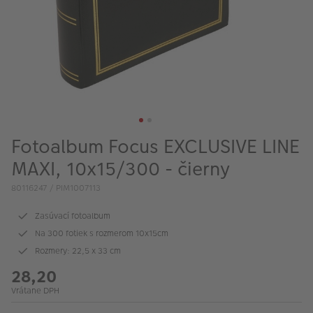
Fotoalbum Focus EXCLUSIVE LINE
MAXI, 10x15/300 - čierny
80116247 / PIM1007113
Zasúvací fotoalbum
Na 300 fotiek s rozmerom 10x15cm
Rozmery: 22,5 x 33 cm
28,20
Vrátane DPH