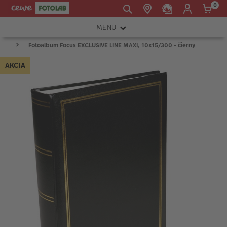
0
MENU
E-mail:
Fotoalbum Focus EXCLUSIVE LINE MAXI, 10x15/300 - čierny
FOTOAPARÁTY
shop@cewe.sk
AKCIA
INSTAX™
TLAČIARNE A SKENERY
PRÍSLUŠENSTVO
RÁMIKY
FOTOALBUMY
Akcie a zľavy
CEWE Fotoprodukty