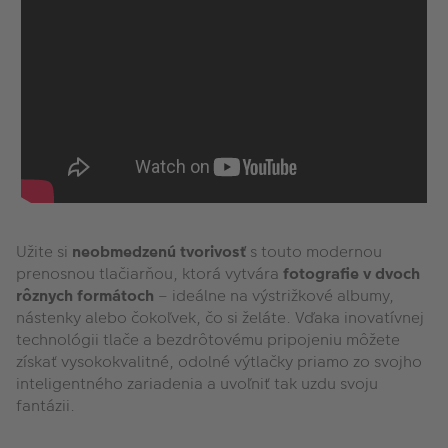
Užite si
neobmedzenú tvorivosť
s touto modernou
prenosnou tlačiarňou, ktorá vytvára
fotografie v dvoch
rôznych formátoch
– ideálne na výstrižkové albumy,
nástenky alebo čokoľvek, čo si želáte. Vďaka inovatívnej
technológii tlače a bezdrôtovému pripojeniu môžete
získať vysokokvalitné, odolné výtlačky priamo zo svojho
inteligentného zariadenia a uvoľniť tak uzdu svoju
fantázii.