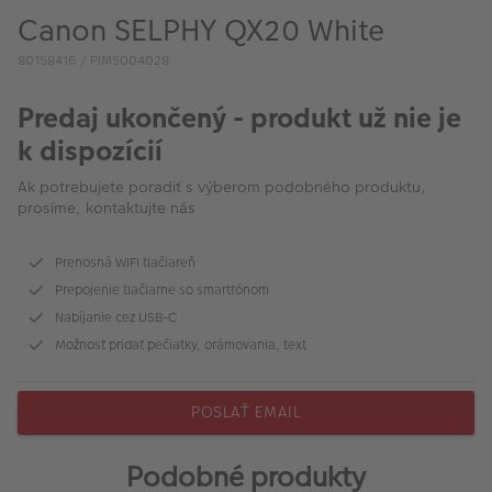
Canon SELPHY QX20 White
80158416 / PIM5004028
Predaj ukončený - produkt už nie je
k dispozícií
Ak potrebujete poradiť s výberom podobného produktu,
prosíme, kontaktujte nás
Prenosná WIFI tlačiareň
Prepojenie tlačiarne so smartfónom
Nabíjanie cez USB-C
Možnosť pridať pečiatky, orámovania, text
POSLAŤ EMAIL
Podobné produkty