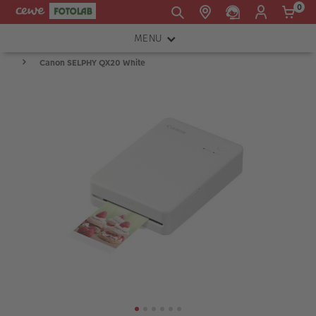
0
MENU
E-mail:
Canon SELPHY QX20 White
FOTOAPARÁTY
shop@cewe.sk
INSTAX™
TLAČIARNE A SKENERY
PRÍSLUŠENSTVO
RÁMIKY
FOTOALBUMY
Akcie a zľavy
CEWE Fotoprodukty