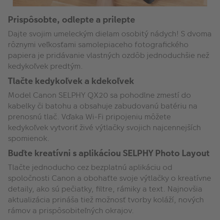
Prispôsobte, odlepte a prilepte
Dajte svojim umeleckým dielam osobitý nádych! S dvoma
rôznymi veľkosťami samolepiaceho fotografického
papiera je pridávanie vlastných ozdôb jednoduchšie než
kedykoľvek predtým.
Tlačte kedykoľvek a kdekoľvek
Model Canon SELPHY QX20 sa pohodlne zmestí do
kabelky či batohu a obsahuje zabudovanú batériu na
prenosnú tlač. Vďaka Wi-Fi pripojeniu môžete
kedykoľvek vytvoriť živé výtlačky svojich najcennejších
spomienok.
Buďte kreatívni s aplikáciou SELPHY Photo Layout
Tlačte jednoducho cez bezplatnú aplikáciu od
spoločnosti Canon a obohaťte svoje výtlačky o kreatívne
detaily, ako sú pečiatky, filtre, rámiky a text. Najnovšia
aktualizácia prináša tiež možnosť tvorby koláží, nových
rámov a prispôsobiteľných okrajov.