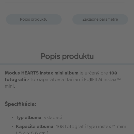
Popis produktu
Základné parametre
Popis produktu
Modus HEARTS instax mini album
je určený pre
108
fotografií
z fotoaparátov a tlačiarní FUJIFILM instax™
mini.
Špecifikácia:
Typ albumu
: vkladací
Kapacita albumu
: 108 fotografií typu instax™ mini
( 5,4 x 8,6 cm )