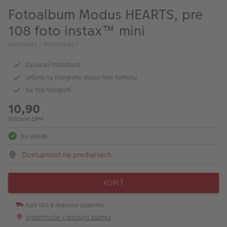
Fotoalbum Modus HEARTS, pre
108 foto instax™ mini
80160049 / PIM5010857
Zasúvací fotoalbum
Určený na fotografie Instax Mini formátu
Na 108 fotografií
10,90
Vrátane DPH
Na sklade
Dostupnosť na predajniach
KÚPIŤ
Nad 100 € doprava zadarmo
Vyzdvihnutie v predajni zdarma