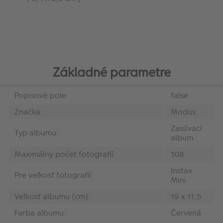
Základné parametre
Popisové pole:
false
Značka:
Modus
Zasúvací
Typ albumu:
album
Maximálny počet fotografií:
108
Instax
Pre veľkosť fotografií:
Mini
Veľkosť albumu (cm):
19 x 11,5
Farba albumu:
Červená