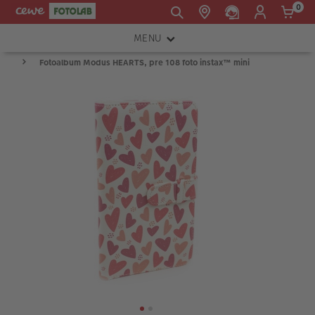
0
MENU
E-mail:
Fotoalbum Modus HEARTS, pre 108 foto instax™ mini
FOTOAPARÁTY
shop@cewe.sk
INSTAX™
TLAČIARNE A SKENERY
PRÍSLUŠENSTVO
RÁMIKY
FOTOALBUMY
Akcie a zľavy
CEWE Fotoprodukty