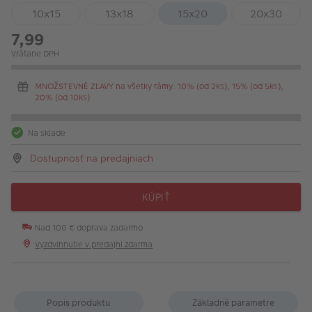
10x15
13x18
15x20
20x30
7,99
Vrátane DPH
MNOŽSTEVNÉ ZĽAVY na všetky rámy: 10% (od 2ks), 15% (od 5ks),
20% (od 10ks)
Na sklade
Dostupnosť na predajniach
KÚPIŤ
Nad 100 € doprava zadarmo
Vyzdvihnutie v predajni zdarma
Popis produktu
Základné parametre