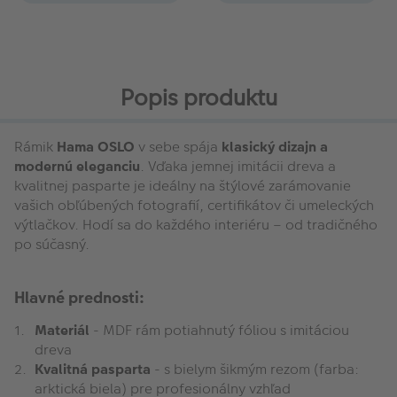
Popis produktu
Rámik
Hama OSLO
v sebe spája
klasický dizajn a
modernú eleganciu
. Vďaka jemnej imitácii dreva a
kvalitnej pasparte je ideálny na štýlové zarámovanie
vašich obľúbených fotografií, certifikátov či umeleckých
výtlačkov. Hodí sa do každého interiéru – od tradičného
po súčasný.
Hlavné prednosti:
Materiál
- MDF rám potiahnutý fóliou s imitáciou
dreva
Kvalitná pasparta
- s bielym šikmým rezom (farba:
arktická biela) pre profesionálny vzhľad